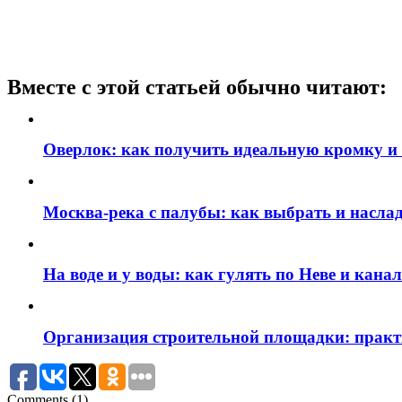
Вместе с этой статьей обычно читают:
Оверлок: как получить идеальную кромку и
Москва‑река с палубы: как выбрать и наслад
На воде и у воды: как гулять по Неве и кан
Организация строительной площадки: практи
Comments (1)