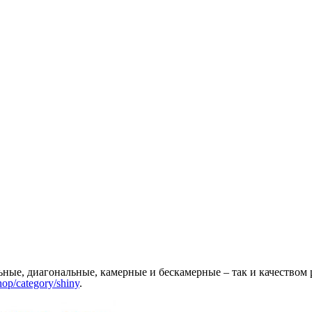
ые, диагональные, камерные и бескамерные – так и качеством р
shop/category/shiny
.