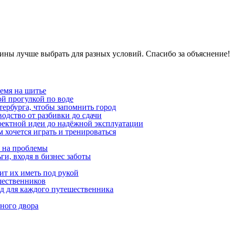
ины лучше выбрать для разных условий. Спасибо за объяснение!
емя на шитье
ой прогулкой по воде
етербурга, чтобы запомнить город
одство от разбивки до сдачи
оектной идеи до надёжной эксплуатации
 хочется играть и тренироваться
я на проблемы
ги, входя в бизнес заботы
ит их иметь под рукой
шественников
ид для каждого путешественника
ного двора