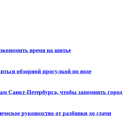
 экономить время на шитье
иться обзорной прогулкой по воде
алам Санкт‑Петербурга, чтобы запомнить город
ческое руководство от разбивки до сдачи