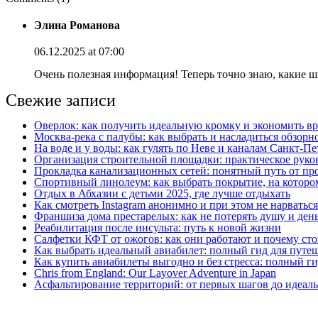
Элина Романова
06.12.2025 at 07:00
Очень полезная информация! Теперь точно знаю, какие ш
Свежие записи
Оверлок: как получить идеальную кромку и экономить вр
Москва‑река с палубы: как выбрать и насладиться обзорн
На воде и у воды: как гулять по Неве и каналам Санкт‑П
Организация строительной площадки: практическое руков
Прокладка канализационных сетей: понятный путь от пр
Спортивный линолеум: как выбрать покрытие, на котором
Отдых в Абхазии с детьми 2025, где лучше отдыхать
Как смотреть Instagram анонимно и при этом не нарватьс
Франшиза дома престарелых: как не потерять душу и день
Реабилитация после инсульта: путь к новой жизни
Салфетки КФТ от ожогов: как они работают и почему сто
Как выбрать идеальный авиабилет: полный гид для путе
Как купить авиабилеты выгодно и без стресса: полный г
Chris from England: Our Layover Adventure in Japan
Асфальтирование территорий: от первых шагов до идеаль