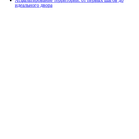
Асфальтирование территорий: от первых шагов до
идеального двора