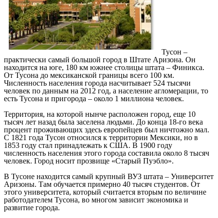
Тусон –
практически самый большой город в Штате Аризона. Он
находится на юге, 180 км южнее столицы штата – Финикса.
От Тусона до мексиканской границы всего 100 км.
Численность населения города насчитывает 524 тысячи
человек по данным на 2012 год, а население агломерации, то
есть Тусона и пригорода – около 1 миллиона человек.
Территория, на которой нынче расположен город, еще 10
тысяч лет назад была заселена людьми. До конца 18-го века
процент проживающих здесь европейцев был ничтожно мал.
С 1821 года Тусон относился к территории Мексики, но в
1853 году стал принадлежать к США. В 1900 году
численность населения этого города составила около 8 тысяч
человек. Город носит прозвище «Старый Пуэбло».
В Тусоне находится самый крупный ВУЗ штата – Университет
Аризоны. Там обучается примерно 40 тысяч студентов. От
этого университета, который считается вторым по величине
работодателем Тусона, во многом зависит экономика и
развитие города.