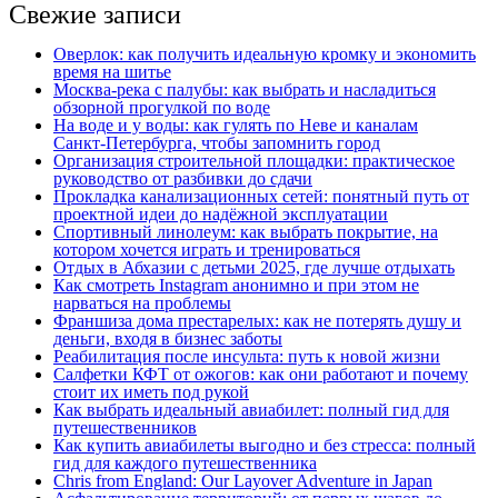
Свежие записи
Оверлок: как получить идеальную кромку и экономить
время на шитье
Москва‑река с палубы: как выбрать и насладиться
обзорной прогулкой по воде
На воде и у воды: как гулять по Неве и каналам
Санкт‑Петербурга, чтобы запомнить город
Организация строительной площадки: практическое
руководство от разбивки до сдачи
Прокладка канализационных сетей: понятный путь от
проектной идеи до надёжной эксплуатации
Спортивный линолеум: как выбрать покрытие, на
котором хочется играть и тренироваться
Отдых в Абхазии с детьми 2025, где лучше отдыхать
Как смотреть Instagram анонимно и при этом не
нарваться на проблемы
Франшиза дома престарелых: как не потерять душу и
деньги, входя в бизнес заботы
Реабилитация после инсульта: путь к новой жизни
Салфетки КФТ от ожогов: как они работают и почему
стоит их иметь под рукой
Как выбрать идеальный авиабилет: полный гид для
путешественников
Как купить авиабилеты выгодно и без стресса: полный
гид для каждого путешественника
Chris from England: Our Layover Adventure in Japan