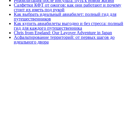
Реабилитация после инсульта: путь к новой жизни
Салфетки КФТ от ожогов: как они работают и почему
стоит их иметь под рукой
Как выбрать идеальный авиабилет: полный гид для
путешественников
Как купить авиабилеты выгодно и без стресса: полный
гид для каждого путешественника
Chris from England: Our Layover Adventure in Japan
Асфальтирование территорий: от первых шагов до
идеального двора