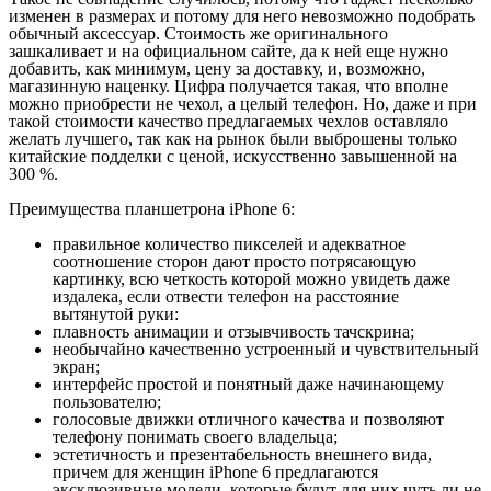
изменен в размерах и потому для него невозможно подобрать
обычный аксессуар. Стоимость же оригинального
зашкаливает и на официальном сайте, да к ней еще нужно
добавить, как минимум, цену за доставку, и, возможно,
магазинную наценку. Цифра получается такая, что вполне
можно приобрести не чехол, а целый телефон. Но, даже и при
такой стоимости качество предлагаемых чехлов оставляло
желать лучшего, так как на рынок были выброшены только
китайские подделки с ценой, искусственно завышенной на
300 %.
Преимущества планшетрона iPhone 6:
правильное количество пикселей и адекватное
соотношение сторон дают просто потрясающую
картинку, всю четкость которой можно увидеть даже
издалека, если отвести телефон на расстояние
вытянутой руки:
плавность анимации и отзывчивость тачскрина;
необычайно качественно устроенный и чувствительный
экран;
интерфейс простой и понятный даже начинающему
пользователю;
голосовые движки отличного качества и позволяют
телефону понимать своего владельца;
эстетичность и презентабельность внешнего вида,
причем для женщин iPhone 6 предлагаются
эксклюзивные модели, которые будут для них чуть ли не