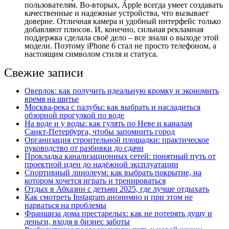
пользователям. Во-вторых, Apple всегда умеет создавать
качественные и надежные устройства, что вызывает
доверие. Отличная камера и удобный интерфейс только
добавляют плюсов. И, конечно, сильная рекламная
поддержка сделала своё дело – все знали о выходе этой
модели. Поэтому iPhone 6 стал не просто телефоном, а
настоящим символом стиля и статуса.
Свежие записи
Оверлок: как получить идеальную кромку и экономить
время на шитье
Москва‑река с палубы: как выбрать и насладиться
обзорной прогулкой по воде
На воде и у воды: как гулять по Неве и каналам
Санкт‑Петербурга, чтобы запомнить город
Организация строительной площадки: практическое
руководство от разбивки до сдачи
Прокладка канализационных сетей: понятный путь от
проектной идеи до надёжной эксплуатации
Спортивный линолеум: как выбрать покрытие, на
котором хочется играть и тренироваться
Отдых в Абхазии с детьми 2025, где лучше отдыхать
Как смотреть Instagram анонимно и при этом не
нарваться на проблемы
Франшиза дома престарелых: как не потерять душу и
деньги, входя в бизнес заботы