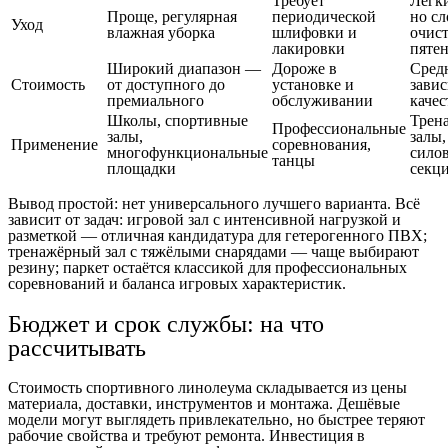
Требует
Легки
Проще, регулярная
периодической
но с
Уход
влажная уборка
шлифовки и
очис
лакировки
пяте
Широкий диапазон —
Дороже в
Сред
Стоимость
от доступного до
установке и
завис
премиального
обслуживании
качес
Школы, спортивные
Трен
Профессиональные
залы,
залы,
Применение
соревнования,
многофункциональные
сило
танцы
площадки
секц
Вывод простой: нет универсального лучшего варианта. Всё
зависит от задач: игровой зал с интенсивной нагрузкой и
разметкой — отличная кандидатура для гетерогенного ПВХ;
тренажёрный зал с тяжёлыми снарядами — чаще выбирают
резину; паркет остаётся классикой для профессиональных
соревнований и баланса игровых характеристик.
Бюджет и срок службы: на что
рассчитывать
Стоимость спортивного линолеума складывается из цены
материала, доставки, инструментов и монтажа. Дешёвые
модели могут выглядеть привлекательно, но быстрее теряют
рабочие свойства и требуют ремонта. Инвестиция в