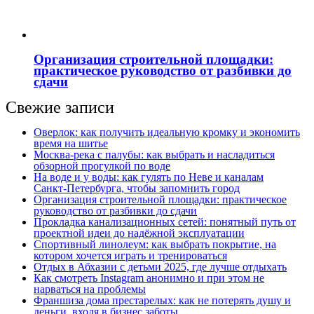
Организация строительной площадки:
практическое руководство от разбивки до
сдачи
Свежие записи
Оверлок: как получить идеальную кромку и экономить
время на шитье
Москва‑река с палубы: как выбрать и насладиться
обзорной прогулкой по воде
На воде и у воды: как гулять по Неве и каналам
Санкт‑Петербурга, чтобы запомнить город
Организация строительной площадки: практическое
руководство от разбивки до сдачи
Прокладка канализационных сетей: понятный путь от
проектной идеи до надёжной эксплуатации
Спортивный линолеум: как выбрать покрытие, на
котором хочется играть и тренироваться
Отдых в Абхазии с детьми 2025, где лучше отдыхать
Как смотреть Instagram анонимно и при этом не
нарваться на проблемы
Франшиза дома престарелых: как не потерять душу и
деньги, входя в бизнес заботы