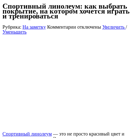
Спортивный линолеум: как выбрать
покрытие, на котором хочется играть
и тренироваться
к
Рубрика:
На заметку
Комментарии
отключены
Увеличить
/
записи
Уменьшить
Спортивный
линолеум:
как
выбрать
покрытие,
на
котором
хочется
играть
и
тренироваться
Спортивный линолеум
— это не просто красивый цвет и