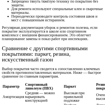
Запрещено тянуть тяжёлую технику по покрытию без
защиты.
Для ремонта используют специальные клеи и сварочные
материалы.
Периодически проводите контроль состояния швов и
мест с повышенным истиранием.
Регулярная документация уборок и ремонтов полезна, если
покрытие эксплуатируется в школе или спортивном
комплексе с внешним финансированием. Это облегчит
планирование замены и показ работ при инспекциях.
Сравнение с другими спортивными
покрытиями: паркет, резина,
искусственный газон
Выбор покрытия часто сводится к сопоставлению ключевых
свойств противопоставленных материалов. Ниже — быстрое
сравнение по главным параметрам.
Спортивный
Рези
Параметр
Паркет
линолеум (ПВХ)
покр
Средняя — можно
Высокая при
Очен
Амортизация
варьировать
правильной
высо
конструкцией
подложке