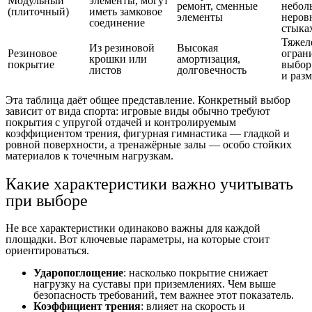
Модульный
элементы, могут
ремонт, сменные
небол
(плиточный)
иметь замковое
элементы
неров
соединение
стыка
Тяжел
Из резиновой
Высокая
Резиновое
огран
крошки или
амортизация,
покрытие
выбор
листов
долговечность
и раз
Эта таблица даёт общее представление. Конкретный выбор
зависит от вида спорта: игровые виды обычно требуют
покрытия с упругой отдачей и контролируемым
коэффициентом трения, фигурная гимнастика — гладкой и
ровной поверхности, а тренажёрные залы — особо стойких
материалов к точечным нагрузкам.
Какие характеристики важно учитывать
при выборе
Не все характеристики одинаково важны для каждой
площадки. Вот ключевые параметры, на которые стоит
ориентироваться.
Ударопоглощение
: насколько покрытие снижает
нагрузку на суставы при приземлениях. Чем выше
безопасность требований, тем важнее этот показатель.
Коэффициент трения
: влияет на скорость и