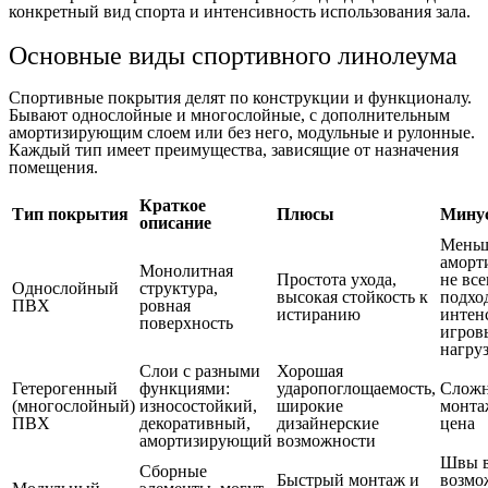
конкретный вид спорта и интенсивность использования зала.
Основные виды спортивного линолеума
Спортивные покрытия делят по конструкции и функционалу.
Бывают однослойные и многослойные, с дополнительным
амортизирующим слоем или без него, модульные и рулонные.
Каждый тип имеет преимущества, зависящие от назначения
помещения.
Краткое
Тип покрытия
Плюсы
Мину
описание
Мень
аморт
Монолитная
Простота ухода,
не все
Однослойный
структура,
высокая стойкость к
подхо
ПВХ
ровная
истиранию
интен
поверхность
игров
нагру
Слои с разными
Хорошая
Гетерогенный
функциями:
ударопоглощаемость,
Сложн
(многослойный)
износостойкий,
широкие
монта
ПВХ
декоративный,
дизайнерские
цена
амортизирующий
возможности
Швы 
Сборные
Быстрый монтаж и
возм