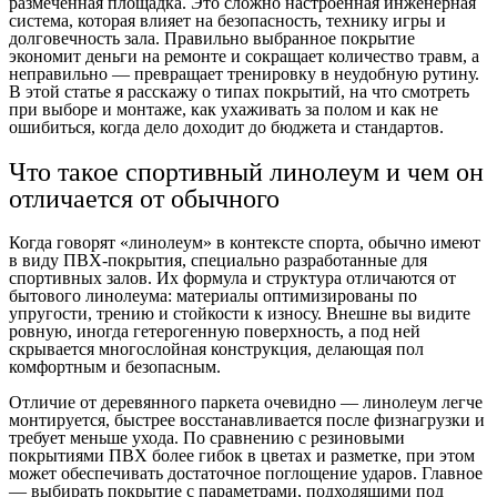
размеченная площадка. Это сложно настроенная инженерная
система, которая влияет на безопасность, технику игры и
долговечность зала. Правильно выбранное покрытие
экономит деньги на ремонте и сокращает количество травм, а
неправильно — превращает тренировку в неудобную рутину.
В этой статье я расскажу о типах покрытий, на что смотреть
при выборе и монтаже, как ухаживать за полом и как не
ошибиться, когда дело доходит до бюджета и стандартов.
Что такое спортивный линолеум и чем он
отличается от обычного
Когда говорят «линолеум» в контексте спорта, обычно имеют
в виду ПВХ-покрытия, специально разработанные для
спортивных залов. Их формула и структура отличаются от
бытового линолеума: материалы оптимизированы по
упругости, трению и стойкости к износу. Внешне вы видите
ровную, иногда гетерогенную поверхность, а под ней
скрывается многослойная конструкция, делающая пол
комфортным и безопасным.
Отличие от деревянного паркета очевидно — линолеум легче
монтируется, быстрее восстанавливается после физнагрузки и
требует меньше ухода. По сравнению с резиновыми
покрытиями ПВХ более гибок в цветах и разметке, при этом
может обеспечивать достаточное поглощение ударов. Главное
— выбирать покрытие с параметрами, подходящими под