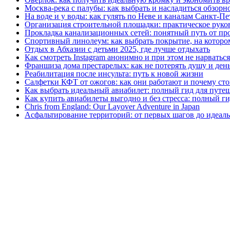
Москва‑река с палубы: как выбрать и насладиться обзорн
На воде и у воды: как гулять по Неве и каналам Санкт‑П
Организация строительной площадки: практическое руков
Прокладка канализационных сетей: понятный путь от пр
Спортивный линолеум: как выбрать покрытие, на котором
Отдых в Абхазии с детьми 2025, где лучше отдыхать
Как смотреть Instagram анонимно и при этом не нарватьс
Франшиза дома престарелых: как не потерять душу и день
Реабилитация после инсульта: путь к новой жизни
Салфетки КФТ от ожогов: как они работают и почему сто
Как выбрать идеальный авиабилет: полный гид для путе
Как купить авиабилеты выгодно и без стресса: полный г
Chris from England: Our Layover Adventure in Japan
Асфальтирование территорий: от первых шагов до идеаль