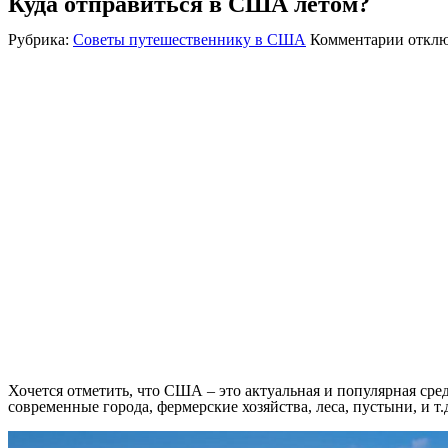
Куда отправиться в США летом?
к
Рубрика:
Советы путешественнику в США
Комментарии
откл
запис
Куда
отпра
в
США
летом
Хочется отметить, что США – это актуальная и популярная сре
современные города, фермерские хозяйства, леса, пустыни, и т.