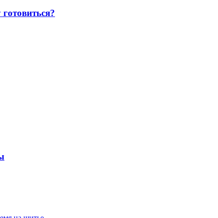
 готовиться?
ы
емя на шитье