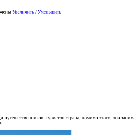
ючены
Увеличить
/
Уменьшить
и
виться
?
ди путешественников, туристов страна, помимо этого, она зани
д.