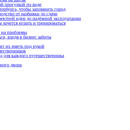
ой прогулкой по воде
етербурга, чтобы запомнить город
одство от разбивки до сдачи
оектной идеи до надёжной эксплуатации
 хочется играть и тренироваться
я на проблемы
ги, входя в бизнес заботы
ит их иметь под рукой
шественников
ид для каждого путешественника
ного двора