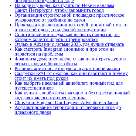
обзорной прогулкой по воде
На воде и у воды: как гулять по Неве и каналам
Санкт‑Петербурга, чтобы запомнить город
Организация строительной площадки: практическое
руководство от разбивки до сдачи
Прокладка канализационных сетей: понятный путь от
проектной идеи до надёжной эксплуатации
Спортивный линолеум: как выбрать покрытие, на
котором хочется играть и тренироваться
Отдых в Абхазии с детьми 2025, где лучше отдыхать
Как смотреть Instagram анонимно и при этом не
нарваться на проблемы
Франшиза дома престарелых: как не потерять душу и
деньги, входя в бизнес заботы
Реабилитация после инсульта: путь к новой жизни
Салфетки КФТ от ожогов: как они работают и почему
стоит их иметь под рукой
Как выбрать идеальный авиабилет: полный гид для
путешественников
Как купить авиабилеты выгодно и без стресса: полный
гид для каждого путешественника
Chris from England: Our Layover Adventure in Japan
Асфальтирование территорий: от первых шагов до
идеального двора