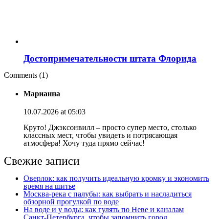
Достопримечательности штата Флорида
Comments (1)
Марианна
10.07.2026 at 05:03
Круто! Джэксонвилл – просто супер место, столько
классных мест, чтобы увидеть и потрясающая
атмосфера! Хочу туда прямо сейчас!
Свежие записи
Оверлок: как получить идеальную кромку и экономить
время на шитье
Москва‑река с палубы: как выбрать и насладиться
обзорной прогулкой по воде
На воде и у воды: как гулять по Неве и каналам
Санкт‑Петербурга, чтобы запомнить город