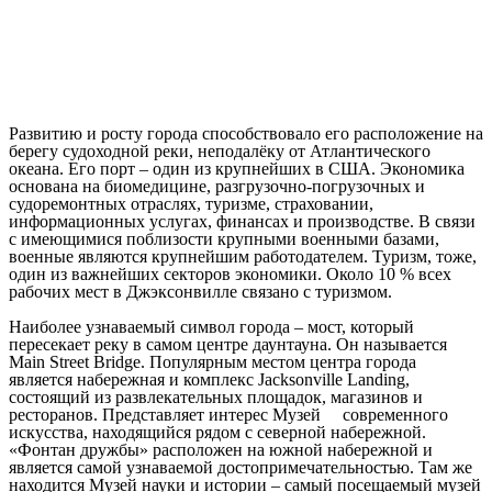
Развитию и росту города способствовало его расположение на
берегу судоходной реки, неподалёку от Атлантического
океана. Его порт – один из крупнейших в США. Экономика
основана на биомедицине, разгрузочно-погрузочных и
судоремонтных отраслях, туризме, страховании,
информационных услугах, финансах и производстве. В связи
с имеющимися поблизости крупными военными базами,
военные являются крупнейшим работодателем. Туризм, тоже,
один из важнейших секторов экономики. Около 10 % всех
рабочих мест в Джэксонвилле связано с туризмом.
Наиболее узнаваемый символ города – мост, который
пересекает реку в самом центре даунтауна. Он называется
Main Street Bridge. Популярным местом центра города
является набережная и комплекс Jacksonville Landing,
состоящий из развлекательных площадок, магазинов и
ресторанов. Представляет интерес Музей современного
искусства, находящийся рядом с северной набережной.
«Фонтан дружбы» расположен на южной набережной и
является самой узнаваемой достопримечательностью. Там же
находится Музей науки и истории – самый посещаемый музей