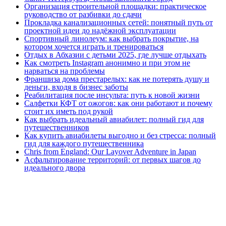
Организация строительной площадки: практическое
руководство от разбивки до сдачи
Прокладка канализационных сетей: понятный путь от
проектной идеи до надёжной эксплуатации
Спортивный линолеум: как выбрать покрытие, на
котором хочется играть и тренироваться
Отдых в Абхазии с детьми 2025, где лучше отдыхать
Как смотреть Instagram анонимно и при этом не
нарваться на проблемы
Франшиза дома престарелых: как не потерять душу и
деньги, входя в бизнес заботы
Реабилитация после инсульта: путь к новой жизни
Салфетки КФТ от ожогов: как они работают и почему
стоит их иметь под рукой
Как выбрать идеальный авиабилет: полный гид для
путешественников
Как купить авиабилеты выгодно и без стресса: полный
гид для каждого путешественника
Chris from England: Our Layover Adventure in Japan
Асфальтирование территорий: от первых шагов до
идеального двора