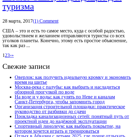
туризма
28 марта, 2017
(1) Comment
США – это и есть то самое место, куда с особой радостью,
удовольствием и желанием отправляются туристы со всех
уголков планеты. Конечно, этому есть простое объяснение,
так как раз ...
1
2
3
›
»
Свежие записи
Оверлок: как получить идеальную кромку и экономить
время на шитье
Москва‑река с палубы: как выбрать и насладиться
обзорной прогулкой по воде
На воде и у воды: как гулять по Неве и каналам
Санкт‑Петербурга, чтобы запомнить город
Организация строительной площадки: практическое
руководство от разбивки до сдачи
Прокладка канализационных сетей: понятный путь от
проектной идеи до надёжной эксплуатации
Спортивный линолеум: как выбрать покрытие, на
котором хочется играть и тренироваться
Отдых в Абхазии с детьми 2025, где лучше отдыхать