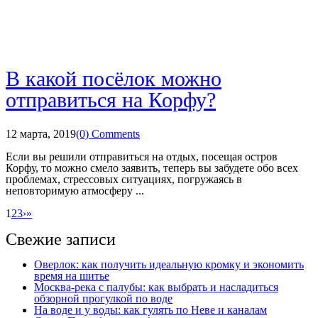
В какой посёлок можно
отправиться на Корфу?
12 марта, 2019
(0) Comments
Если вы решили отправиться на отдых, посещая остров
Корфу, то можно смело заявить, теперь вы забудете обо всех
проблемах, стрессовых ситуациях, погружаясь в
неповторимую атмосферу ...
1
2
3
›
»
Свежие записи
Оверлок: как получить идеальную кромку и экономить
время на шитье
Москва‑река с палубы: как выбрать и насладиться
обзорной прогулкой по воде
На воде и у воды: как гулять по Неве и каналам