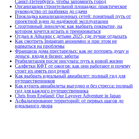
Санкт‑Петербурга, чтобы запомнить город
Организация строительной площадки: практическое
руководство от разбивки до сдачи
Прокладка канализационных сетей: понятный путь от
проектной идеи до надёжной эксплуатации
Спортивный линолеум: как выбрать покрытие, на
котором хочется играть и тренироваться
Отдых в Абхазии с детьми 2025, где лучше отдыхать
Как смотреть Instagram анонимно и при этом не
нарваться на проблемы
Франшиза дома престарелых: как не потерять душу и
деньги, входя в бизнес заботы
Реабилитация после инсульта: путь к новой жизни
Салфетки КФТ от ожогов: как они работают и почему
стоит их иметь под рукой
Как выбрать идеальный авиабилет: полный гид для
путешественников
Как купить авиабилеты выгодно и без стресса: полный
гид для каждого путешественника
Chris from England: Our Layover Adventure in Japan
Асфальтирование территорий: от первых шагов до
идеального двора