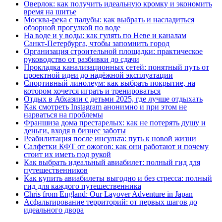
Оверлок: как получить идеальную кромку и экономить
время на шитье
Москва‑река с палубы: как выбрать и насладиться
обзорной прогулкой по воде
На воде и у воды: как гулять по Неве и каналам
Санкт‑Петербурга, чтобы запомнить город
Организация строительной площадки: практическое
руководство от разбивки до сдачи
Прокладка канализационных сетей: понятный путь от
проектной идеи до надёжной эксплуатации
Спортивный линолеум: как выбрать покрытие, на
котором хочется играть и тренироваться
Отдых в Абхазии с детьми 2025, где лучше отдыхать
Как смотреть Instagram анонимно и при этом не
нарваться на проблемы
Франшиза дома престарелых: как не потерять душу и
деньги, входя в бизнес заботы
Реабилитация после инсульта: путь к новой жизни
Салфетки КФТ от ожогов: как они работают и почему
стоит их иметь под рукой
Как выбрать идеальный авиабилет: полный гид для
путешественников
Как купить авиабилеты выгодно и без стресса: полный
гид для каждого путешественника
Chris from England: Our Layover Adventure in Japan
Асфальтирование территорий: от первых шагов до
идеального двора