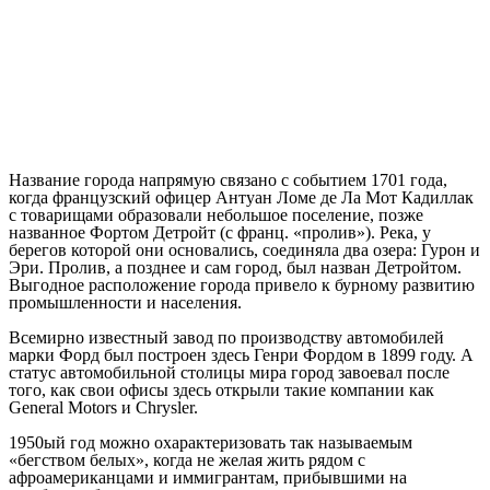
Название города напрямую связано с событием 1701 года,
когда французский офицер Антуан Ломе де Ла Мот Кадиллак
с товарищами образовали небольшое поселение, позже
названное Фортом Детройт (с франц. «пролив»). Река, у
берегов которой они основались, соединяла два озера: Гурон и
Эри. Пролив, а позднее и сам город, был назван Детройтом.
Выгодное расположение города привело к бурному развитию
промышленности и населения.
Всемирно известный завод по производству автомобилей
марки Форд был построен здесь Генри Фордом в 1899 году. А
статус автомобильной столицы мира город завоевал после
того, как свои офисы здесь открыли такие компании как
General Motors и Chrysler.
1950ый год можно охарактеризовать так называемым
«бегством белых», когда не желая жить рядом с
афроамериканцами и иммигрантам, прибывшими на