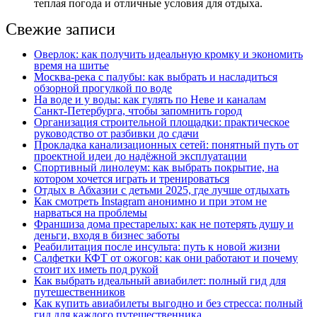
теплая погода и отличные условия для отдыха.
Свежие записи
Оверлок: как получить идеальную кромку и экономить
время на шитье
Москва‑река с палубы: как выбрать и насладиться
обзорной прогулкой по воде
На воде и у воды: как гулять по Неве и каналам
Санкт‑Петербурга, чтобы запомнить город
Организация строительной площадки: практическое
руководство от разбивки до сдачи
Прокладка канализационных сетей: понятный путь от
проектной идеи до надёжной эксплуатации
Спортивный линолеум: как выбрать покрытие, на
котором хочется играть и тренироваться
Отдых в Абхазии с детьми 2025, где лучше отдыхать
Как смотреть Instagram анонимно и при этом не
нарваться на проблемы
Франшиза дома престарелых: как не потерять душу и
деньги, входя в бизнес заботы
Реабилитация после инсульта: путь к новой жизни
Салфетки КФТ от ожогов: как они работают и почему
стоит их иметь под рукой
Как выбрать идеальный авиабилет: полный гид для
путешественников
Как купить авиабилеты выгодно и без стресса: полный
гид для каждого путешественника