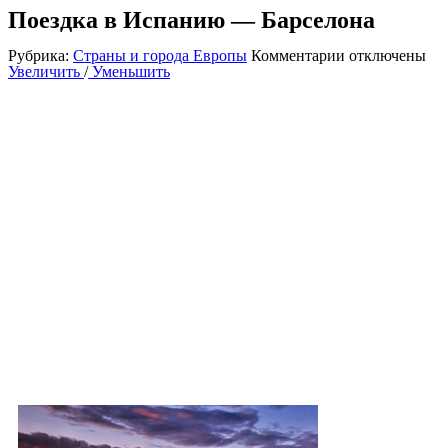
Поездка в Испанию — Барселона
к
Рубрика:
Страны и города Европы
Комментарии
отключены
записи
Увеличить
/
Уменьшить
Поездка
в
Испанию
—
Барселона