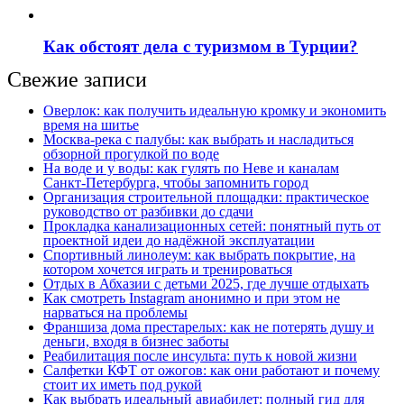
Как обстоят дела с туризмом в Турции?
Свежие записи
Оверлок: как получить идеальную кромку и экономить
время на шитье
Москва‑река с палубы: как выбрать и насладиться
обзорной прогулкой по воде
На воде и у воды: как гулять по Неве и каналам
Санкт‑Петербурга, чтобы запомнить город
Организация строительной площадки: практическое
руководство от разбивки до сдачи
Прокладка канализационных сетей: понятный путь от
проектной идеи до надёжной эксплуатации
Спортивный линолеум: как выбрать покрытие, на
котором хочется играть и тренироваться
Отдых в Абхазии с детьми 2025, где лучше отдыхать
Как смотреть Instagram анонимно и при этом не
нарваться на проблемы
Франшиза дома престарелых: как не потерять душу и
деньги, входя в бизнес заботы
Реабилитация после инсульта: путь к новой жизни
Салфетки КФТ от ожогов: как они работают и почему
стоит их иметь под рукой
Как выбрать идеальный авиабилет: полный гид для