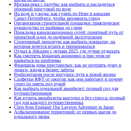
Москва‑река с палубы: как выбрать и насладиться
обзорной прогулкой по воде
На воде и у воды: как гулять по Неве и каналам
Санкт‑Петербурга, чтобы запомнить город
Организация строительной площадки: практическое
руководство от разбивки до сдачи
Прокладка канализационных сетей: понятный путь от
проектной идеи до надёжной эксплуатации
Спортивный линолеум: как выбрать покрытие, на
котором хочется играть и тренироваться
Отдых в Абхазии с детьми 2025, где лучше отдыхать
Как смотреть Instagram анонимно и при этом не
нарваться на проблемы
Франшиза дома престарелых: как не потерять душу и
деньги, входя в бизнес заботы
Реабилитация после инсульта: путь к новой жизни
Салфетки КФТ от ожогов: как они работают и почему
стоит их иметь под рукой
Как выбрать идеальный авиабилет: полный гид для
путешественников
Как купить авиабилеты выгодно и без стресса: полный
гид для каждого путешественника
Chris from England: Our Layover Adventure in Japan
Асфальтирование территорий: от первых шагов до
идеального двора