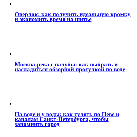
Оверлок: как получить идеальную кромку
и экономить время на шитье
Москва‑река с палубы: как выбрать и
насладиться обзорной прогулкой по воде
На воде и у воды: как гулять по Неве и
каналам Санкт‑Петербурга, чтобы
запомнить город