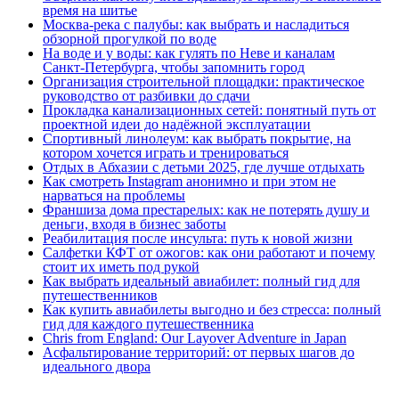
время на шитье
Москва‑река с палубы: как выбрать и насладиться
обзорной прогулкой по воде
На воде и у воды: как гулять по Неве и каналам
Санкт‑Петербурга, чтобы запомнить город
Организация строительной площадки: практическое
руководство от разбивки до сдачи
Прокладка канализационных сетей: понятный путь от
проектной идеи до надёжной эксплуатации
Спортивный линолеум: как выбрать покрытие, на
котором хочется играть и тренироваться
Отдых в Абхазии с детьми 2025, где лучше отдыхать
Как смотреть Instagram анонимно и при этом не
нарваться на проблемы
Франшиза дома престарелых: как не потерять душу и
деньги, входя в бизнес заботы
Реабилитация после инсульта: путь к новой жизни
Салфетки КФТ от ожогов: как они работают и почему
стоит их иметь под рукой
Как выбрать идеальный авиабилет: полный гид для
путешественников
Как купить авиабилеты выгодно и без стресса: полный
гид для каждого путешественника
Chris from England: Our Layover Adventure in Japan
Асфальтирование территорий: от первых шагов до
идеального двора