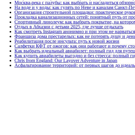
Москва‑река с палубы: как выбрать и насладиться обзорн
На воде и у воды: как гулять по Неве и каналам Санкт‑П
Организация строительной площадки: практическое руков
Прокладка канализационных сетей: понятный путь от пр
Спортивный линолеум: как выбрать покрытие, на котором
Отдых в Абхазии с детьми 2025, где лучше отдыхать
Как смотреть Instagram анонимно и при этом не нарватьс
Франшиза дома престарелых: как не потерять душу и день
Реабилитация после инсульта: путь к новой жизни
Салфетки КФТ от ожогов: как они работают и почему сто
Как выбрать идеальный авиабилет: полный гид для путе
Как купить авиабилеты выгодно и без стресса: полный г
Chris from England: Our Layover Adventure in Japan
Асфальтирование территорий: от первых шагов до идеаль