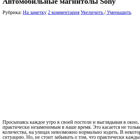
Автомобильные магнитолы Sony
Рубрика:
На заметку
2 комментария
Увеличить
/
Уменьшить
Просыпаясь каждое утро в своей постели и выглядывая в окно
практически незаменимым в наше время. Это касается не тольк
количества, на улицах невозможно нормально ходить. В некото
ситуацию. Но, не стоит забывать о том, что практически кажды