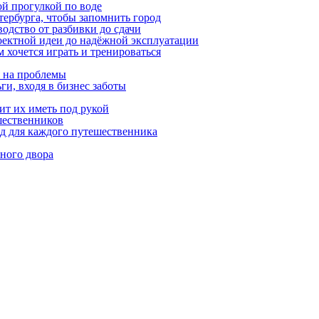
ой прогулкой по воде
етербурга, чтобы запомнить город
одство от разбивки до сдачи
оектной идеи до надёжной эксплуатации
 хочется играть и тренироваться
я на проблемы
ги, входя в бизнес заботы
ит их иметь под рукой
шественников
ид для каждого путешественника
ного двора