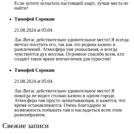
Если хотите испытать настоящий азарт, лучше места не
найти!
Тимофей Сорокин
21.08.2024 at 05:04
Лас-Вегас действительно удивительное место! Я всегда
мечтал посетить его, так как это родина казино и
развлечений. Атмосфера там уникальная, и всегда
чувствуется дух веселья. Огромное спасибо всем, кто
создает такие яркие впечатления для туристов!
Тимофей Сорокин
21.08.2024 at 05:04
Лас-Вегас действительно удивительное место! Я
никогда не видел столько казино в одном городе.
Атмосфера там просто захватывающая, и кажется, что
время останавливается. Очень благодарен за
возможность побывать там и насладиться всем этим
разнообразием.
Свежие записи