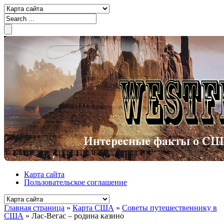
Карта сайта
Пользовательское соглашение
Главная страница
»
Карта США
»
Советы путешественнику в
США
»
Лас-Вегас – родина казино