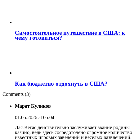
Самостоятельное путешествие в США: к
чему готовиться?
Как бюджетно отдохнуть в США?
Comments (3)
Марат Куликов
01.05.2026 at 05:04
Лас-Вегас действительно заслуживает звание родины
казино, ведь здесь сосредоточено огромное количество
известных игровых заведений и веселых развлечений.