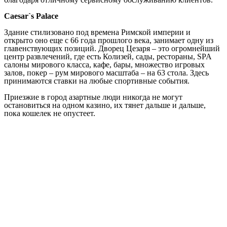
Caesar`s Palace
Здание стилизовано под времена Римской империи и
открыто оно еще с 66 года прошлого века, занимает одну из
главенствующих позиций. Дворец Цезаря – это огромнейший
центр развлечений, где есть Колизей, сады, рестораны, SPA
салоны мирового класса, кафе, бары, множество игровых
залов, покер – рум мирового масштаба – на 63 стола. Здесь
принимаются ставки на любые спортивные события.
Приезжие в город азартные люди никогда не могут
остановиться на одном казино, их тянет дальше и дальше,
пока кошелек не опустеет.