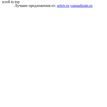
scroll to top
Лучшие предложения от:
selziv.ru
vannadizain.ru