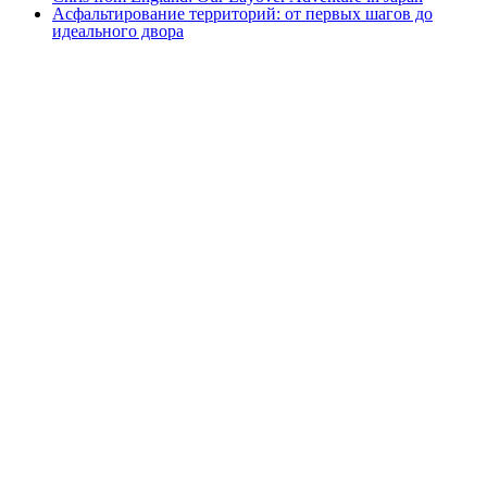
Асфальтирование территорий: от первых шагов до
идеального двора