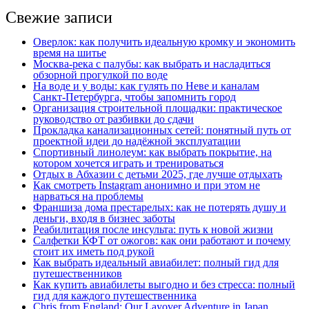
Свежие записи
Оверлок: как получить идеальную кромку и экономить
время на шитье
Москва‑река с палубы: как выбрать и насладиться
обзорной прогулкой по воде
На воде и у воды: как гулять по Неве и каналам
Санкт‑Петербурга, чтобы запомнить город
Организация строительной площадки: практическое
руководство от разбивки до сдачи
Прокладка канализационных сетей: понятный путь от
проектной идеи до надёжной эксплуатации
Спортивный линолеум: как выбрать покрытие, на
котором хочется играть и тренироваться
Отдых в Абхазии с детьми 2025, где лучше отдыхать
Как смотреть Instagram анонимно и при этом не
нарваться на проблемы
Франшиза дома престарелых: как не потерять душу и
деньги, входя в бизнес заботы
Реабилитация после инсульта: путь к новой жизни
Салфетки КФТ от ожогов: как они работают и почему
стоит их иметь под рукой
Как выбрать идеальный авиабилет: полный гид для
путешественников
Как купить авиабилеты выгодно и без стресса: полный
гид для каждого путешественника
Chris from England: Our Layover Adventure in Japan