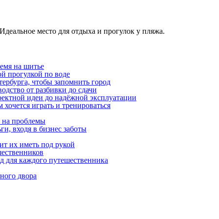
Идеальное место для отдыха и прогулок у пляжа.
емя на шитье
ой прогулкой по воде
етербурга, чтобы запомнить город
одство от разбивки до сдачи
оектной идеи до надёжной эксплуатации
 хочется играть и тренироваться
я на проблемы
ги, входя в бизнес заботы
ит их иметь под рукой
шественников
ид для каждого путешественника
ного двора