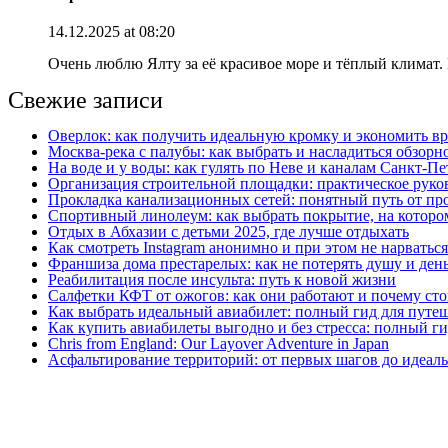
14.12.2025 at 08:20
Очень люблю Ялту за её красивое море и тёплый климат. 
Свежие записи
Оверлок: как получить идеальную кромку и экономить вр
Москва‑река с палубы: как выбрать и насладиться обзорн
На воде и у воды: как гулять по Неве и каналам Санкт‑П
Организация строительной площадки: практическое руков
Прокладка канализационных сетей: понятный путь от пр
Спортивный линолеум: как выбрать покрытие, на котором
Отдых в Абхазии с детьми 2025, где лучше отдыхать
Как смотреть Instagram анонимно и при этом не нарватьс
Франшиза дома престарелых: как не потерять душу и день
Реабилитация после инсульта: путь к новой жизни
Салфетки КФТ от ожогов: как они работают и почему сто
Как выбрать идеальный авиабилет: полный гид для путе
Как купить авиабилеты выгодно и без стресса: полный г
Chris from England: Our Layover Adventure in Japan
Асфальтирование территорий: от первых шагов до идеаль