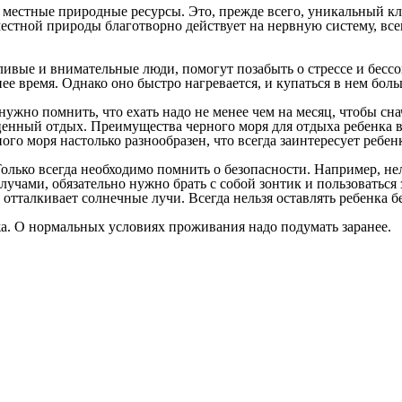
 местные природные ресурсы. Это, прежде всего, уникальный кл
стной природы благотворно действует на нервную систему, всег
ливые и внимательные люди, помогут позабыть о стрессе и бесс
ее время. Однако оно быстро нагревается, и купаться в нем бол
нужно помнить, что ехать надо не менее чем на месяц, чтобы сн
енный отдых. Преимущества черного моря для отдыха ребенка в то
го моря настолько разнообразен, что всегда заинтересует ребен
олько всегда необходимо помнить о безопасности. Например, нель
 лучами, обязательно нужно брать с собой зонтик и пользовать
 отталкивает солнечные лучи. Всегда нельзя оставлять ребенка б
жа. О нормальных условиях проживания надо подумать заранее.