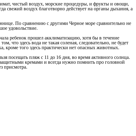
имат, чистый воздух, морские процедуры, и фрукты и овощи,
да свежий воздух благотворно действует на органы дыхания, а
оннице. По сравнению с другими Черное море сравнительно не
ьшое удовольствие.
ачала ребенок прошел акклиматизацию, хотя бы в течение
м, что здесь вода не такая соленая, следовательно, не будет
ка, кроме того здесь практически нет опасных животных.
зя посещать пляж с 11 до 16 дня, во время активного солнца.
ся защитными кремами и всегда нужно помнить про головной
ез присмотра.