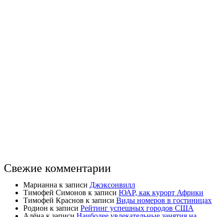
Свежие комментарии
Марианна
к записи
Джэксонвилл
Тимофей Симонов
к записи
ЮАР, как курорт Африки
Тимофей Краснов
к записи
Виды номеров в гостиницах
Родион
к записи
Рейтинг успешных городов США
Алёна
к записи
Наиболее увлекательные занятия на