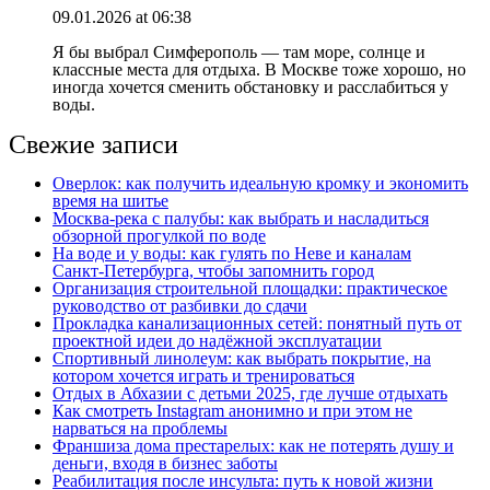
09.01.2026 at 06:38
Я бы выбрал Симферополь — там море, солнце и
классные места для отдыха. В Москве тоже хорошо, но
иногда хочется сменить обстановку и расслабиться у
воды.
Свежие записи
Оверлок: как получить идеальную кромку и экономить
время на шитье
Москва‑река с палубы: как выбрать и насладиться
обзорной прогулкой по воде
На воде и у воды: как гулять по Неве и каналам
Санкт‑Петербурга, чтобы запомнить город
Организация строительной площадки: практическое
руководство от разбивки до сдачи
Прокладка канализационных сетей: понятный путь от
проектной идеи до надёжной эксплуатации
Спортивный линолеум: как выбрать покрытие, на
котором хочется играть и тренироваться
Отдых в Абхазии с детьми 2025, где лучше отдыхать
Как смотреть Instagram анонимно и при этом не
нарваться на проблемы
Франшиза дома престарелых: как не потерять душу и
деньги, входя в бизнес заботы
Реабилитация после инсульта: путь к новой жизни