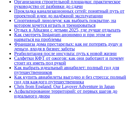
Организация строительной площадки: практическое
руководство от разбивки до сдачи
Прокладка канализационных сетей: понятный путь от
проектной идеи до надёжной эксплуатации
Спортивный линолеум: как выбрать покрытие, на
котором хочется играть и тренироваться
Отдых в Абхазии с детьми 2025, где лучше отдыхать
Как смотреть Instagram анонимно и при этом не
нарваться на проблемы
Франшиза дома престарелых: как не потерять душу и
деньги, входя в бизнес заботы
Реабилитация после инсульта: путь к новой жизни
Салфетки КФТ от ожогов: как они работают и почему
стоит их иметь под рукой
Как выбрать идеальный авиабилет: полный гид для
путешественников
Как купить авиабилеты выгодно и без стресса: полный
гид для каждого путешественника
Chris from England: Our Layover Adventure in Japan
Асфальтирование территорий: от первых шагов до
идеального двора