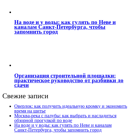
На воде и у воды: как гулять по Неве и
каналам Санкт‑Петербурга, чтобы
запомнить город
Организация строительной площадки:
практическое руководство от разбивки до
сдачи
Свежие записи
Оверлок: как получить идеальную кромку и экономить
время на шитье
Москва‑река с палубы: как выбрать и насладиться
обзорной прогулкой по воде
На воде и у воды: как гулять по Неве и каналам
Санкт‑Петербурга, чтобы запомнить город