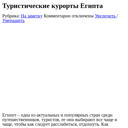
Туристические курорты Египта
к
Рубрика:
На заметку
Комментарии
отключены
Увеличить
/
записи
Уменьшить
Туристические
курорты
Египта
Египет – одна из актуальных и популярных стран среди
путешественников, туристов, ее они выбирают все чаще и
чаще, чтобы как следует расслабиться, отдохнуть. Как