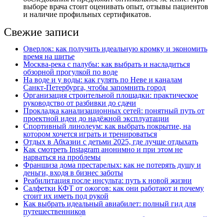
выборе врача стоит оценивать опыт, отзывы пациентов
и наличие профильных сертификатов.
Свежие записи
Оверлок: как получить идеальную кромку и экономить
время на шитье
Москва‑река с палубы: как выбрать и насладиться
обзорной прогулкой по воде
На воде и у воды: как гулять по Неве и каналам
Санкт‑Петербурга, чтобы запомнить город
Организация строительной площадки: практическое
руководство от разбивки до сдачи
Прокладка канализационных сетей: понятный путь от
проектной идеи до надёжной эксплуатации
Спортивный линолеум: как выбрать покрытие, на
котором хочется играть и тренироваться
Отдых в Абхазии с детьми 2025, где лучше отдыхать
Как смотреть Instagram анонимно и при этом не
нарваться на проблемы
Франшиза дома престарелых: как не потерять душу и
деньги, входя в бизнес заботы
Реабилитация после инсульта: путь к новой жизни
Салфетки КФТ от ожогов: как они работают и почему
стоит их иметь под рукой
Как выбрать идеальный авиабилет: полный гид для
путешественников