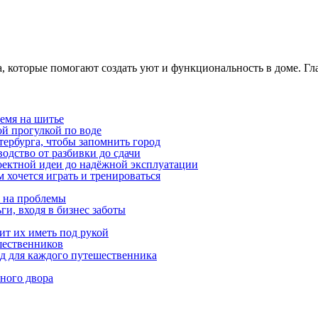
, которые помогают создать уют и функциональность в доме. Гл
емя на шитье
ой прогулкой по воде
етербурга, чтобы запомнить город
одство от разбивки до сдачи
оектной идеи до надёжной эксплуатации
 хочется играть и тренироваться
я на проблемы
ги, входя в бизнес заботы
ит их иметь под рукой
шественников
ид для каждого путешественника
ного двора