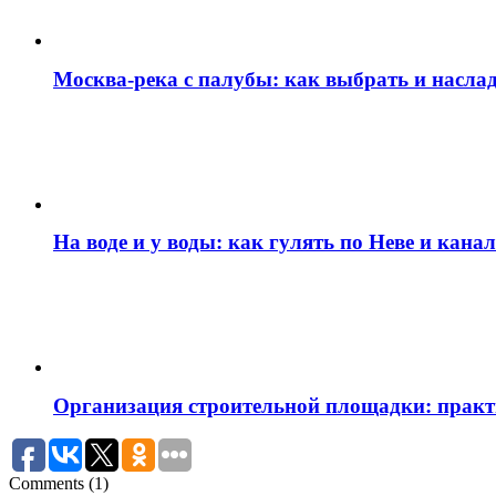
Москва‑река с палубы: как выбрать и наслад
На воде и у воды: как гулять по Неве и кан
Организация строительной площадки: практи
Comments (1)