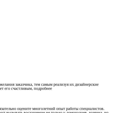
желания заказчика, тем самым реализуя их дизайнерские
ает его счастливым, подробнее
бязательно оцените многолетний опыт работы специалистов.
нут вызывать восхищение не только у домочадцев, хозяина, но