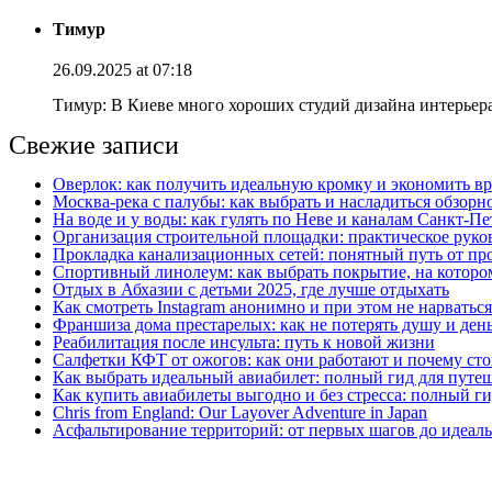
Тимур
26.09.2025 at 07:18
Тимур: В Киеве много хороших студий дизайна интерьера
Свежие записи
Оверлок: как получить идеальную кромку и экономить вр
Москва‑река с палубы: как выбрать и насладиться обзорн
На воде и у воды: как гулять по Неве и каналам Санкт‑П
Организация строительной площадки: практическое руков
Прокладка канализационных сетей: понятный путь от пр
Спортивный линолеум: как выбрать покрытие, на котором
Отдых в Абхазии с детьми 2025, где лучше отдыхать
Как смотреть Instagram анонимно и при этом не нарватьс
Франшиза дома престарелых: как не потерять душу и день
Реабилитация после инсульта: путь к новой жизни
Салфетки КФТ от ожогов: как они работают и почему сто
Как выбрать идеальный авиабилет: полный гид для путе
Как купить авиабилеты выгодно и без стресса: полный г
Chris from England: Our Layover Adventure in Japan
Асфальтирование территорий: от первых шагов до идеаль