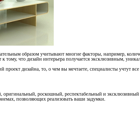
щательным образом учитывают многие факторы, например, количе
ит к тому, что дизайн интерьера получается эксклюзивным, уник
ий проект дизайна, то, о чем вы мечтаете, специалисты учтут в
ый, оригинальный, роскошный, респектабельный и эксклюзивный д
приемах, позволяющих реализовать ваши задумки.