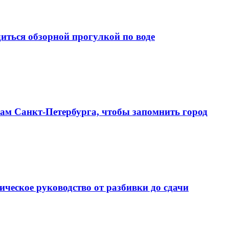
иться обзорной прогулкой по воде
алам Санкт‑Петербурга, чтобы запомнить город
ческое руководство от разбивки до сдачи