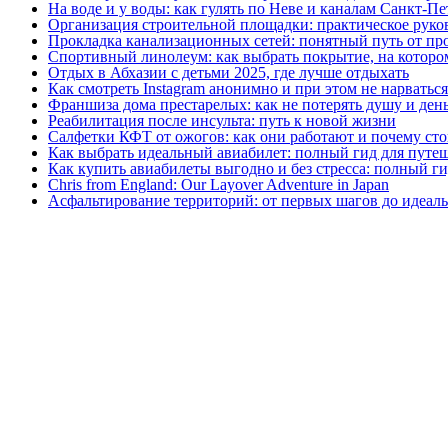
На воде и у воды: как гулять по Неве и каналам Санкт‑П
Организация строительной площадки: практическое руков
Прокладка канализационных сетей: понятный путь от пр
Спортивный линолеум: как выбрать покрытие, на котором
Отдых в Абхазии с детьми 2025, где лучше отдыхать
Как смотреть Instagram анонимно и при этом не нарватьс
Франшиза дома престарелых: как не потерять душу и день
Реабилитация после инсульта: путь к новой жизни
Салфетки КФТ от ожогов: как они работают и почему сто
Как выбрать идеальный авиабилет: полный гид для путе
Как купить авиабилеты выгодно и без стресса: полный г
Chris from England: Our Layover Adventure in Japan
Асфальтирование территорий: от первых шагов до идеаль