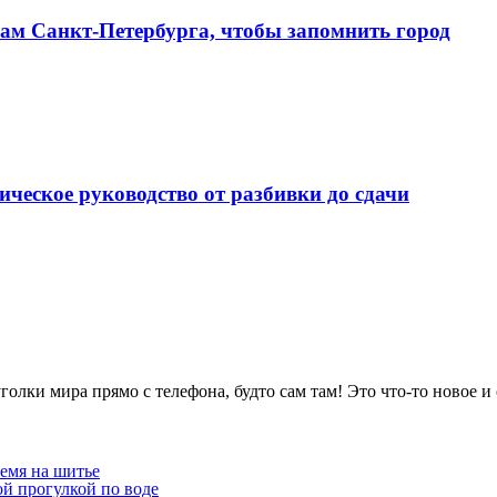
алам Санкт‑Петербурга, чтобы запомнить город
ческое руководство от разбивки до сдачи
олки мира прямо с телефона, будто сам там! Это что-то новое и 
емя на шитье
ой прогулкой по воде