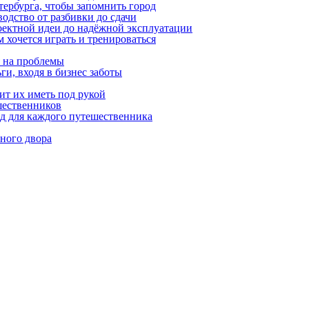
етербурга, чтобы запомнить город
одство от разбивки до сдачи
оектной идеи до надёжной эксплуатации
 хочется играть и тренироваться
я на проблемы
ги, входя в бизнес заботы
ит их иметь под рукой
шественников
ид для каждого путешественника
ного двора