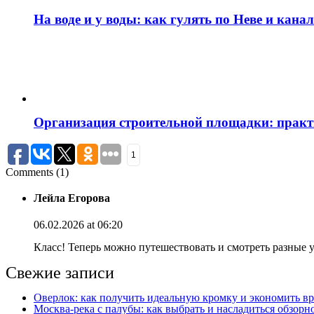
На воде и у воды: как гулять по Неве и кан
Организация строительной площадки: практи
1
Comments (1)
Лейла Егорова
06.02.2026 at 06:20
Класс! Теперь можно путешествовать и смотреть разные уг
Свежие записи
Оверлок: как получить идеальную кромку и экономить вр
Москва‑река с палубы: как выбрать и насладиться обзорн