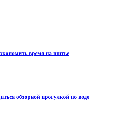
 экономить время на шитье
иться обзорной прогулкой по воде