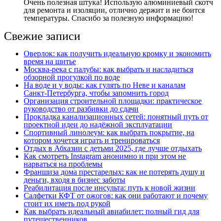
Очень полезная штука! Использую алюминиевый скотч
для ремонта и изоляции, отлично держит и не боится
температуры. Спасибо за полезную информацию!
Свежие записи
Оверлок: как получить идеальную кромку и экономить
время на шитье
Москва‑река с палубы: как выбрать и насладиться
обзорной прогулкой по воде
На воде и у воды: как гулять по Неве и каналам
Санкт‑Петербурга, чтобы запомнить город
Организация строительной площадки: практическое
руководство от разбивки до сдачи
Прокладка канализационных сетей: понятный путь от
проектной идеи до надёжной эксплуатации
Спортивный линолеум: как выбрать покрытие, на
котором хочется играть и тренироваться
Отдых в Абхазии с детьми 2025, где лучше отдыхать
Как смотреть Instagram анонимно и при этом не
нарваться на проблемы
Франшиза дома престарелых: как не потерять душу и
деньги, входя в бизнес заботы
Реабилитация после инсульта: путь к новой жизни
Салфетки КФТ от ожогов: как они работают и почему
стоит их иметь под рукой
Как выбрать идеальный авиабилет: полный гид для
путешественников