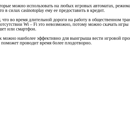
торые можно использовать на любых игровых автоматах, режима 
о в силах casinotoplay ему ее предоставить в кредит.
т, что во время длительной дороги на работу в общественном тра
 отсутствии Wi – Fi это невозможно, потому можно скачать игры
шет или смартфон.
как можно наиболее эффективно для выигрыша вести игровой про
о поможет проводит время более плодотворно.