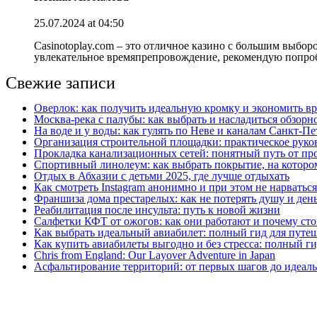
25.07.2024 at 04:50
Casinotoplay.com – это отличное казино с большим выбо
увлекательное времяпрепровождение, рекомендую попробо
Свежие записи
Оверлок: как получить идеальную кромку и экономить вр
Москва‑река с палубы: как выбрать и насладиться обзорн
На воде и у воды: как гулять по Неве и каналам Санкт‑П
Организация строительной площадки: практическое руков
Прокладка канализационных сетей: понятный путь от пр
Спортивный линолеум: как выбрать покрытие, на котором
Отдых в Абхазии с детьми 2025, где лучше отдыхать
Как смотреть Instagram анонимно и при этом не нарватьс
Франшиза дома престарелых: как не потерять душу и день
Реабилитация после инсульта: путь к новой жизни
Салфетки КФТ от ожогов: как они работают и почему сто
Как выбрать идеальный авиабилет: полный гид для путе
Как купить авиабилеты выгодно и без стресса: полный г
Chris from England: Our Layover Adventure in Japan
Асфальтирование территорий: от первых шагов до идеаль