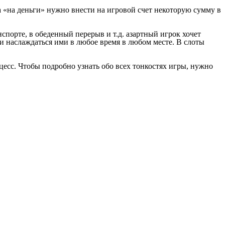
«на деньги» нужно внести на игровой счет некоторую сумму в
нспорте, в обеденный перерыв и т.д. азартный игрок хочет
 и наслаждаться ими в любое время в любом месте. В слоты
цесс. Чтобы подробно узнать обо всех тонкостях игры, нужно