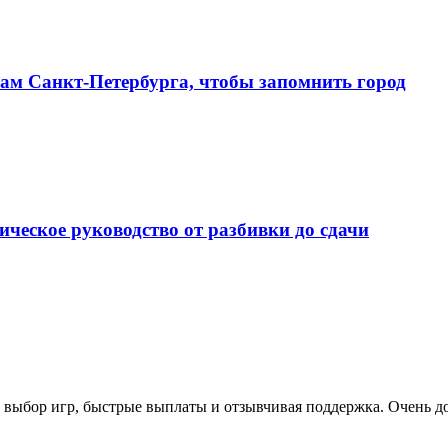
алам Санкт‑Петербурга, чтобы запомнить город
ческое руководство от разбивки до сдачи
й выбор игр, быстрые выплаты и отзывчивая поддержка. Очень 