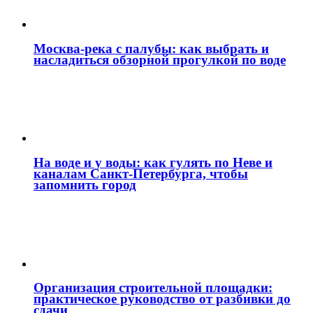
Москва‑река с палубы: как выбрать и
насладиться обзорной прогулкой по воде
На воде и у воды: как гулять по Неве и
каналам Санкт‑Петербурга, чтобы
запомнить город
Организация строительной площадки:
практическое руководство от разбивки до
сдачи