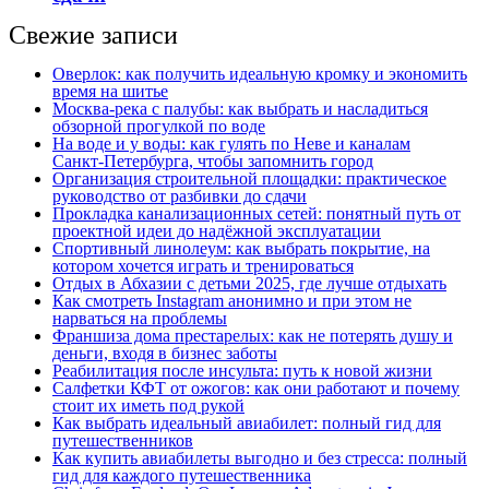
Свежие записи
Оверлок: как получить идеальную кромку и экономить
время на шитье
Москва‑река с палубы: как выбрать и насладиться
обзорной прогулкой по воде
На воде и у воды: как гулять по Неве и каналам
Санкт‑Петербурга, чтобы запомнить город
Организация строительной площадки: практическое
руководство от разбивки до сдачи
Прокладка канализационных сетей: понятный путь от
проектной идеи до надёжной эксплуатации
Спортивный линолеум: как выбрать покрытие, на
котором хочется играть и тренироваться
Отдых в Абхазии с детьми 2025, где лучше отдыхать
Как смотреть Instagram анонимно и при этом не
нарваться на проблемы
Франшиза дома престарелых: как не потерять душу и
деньги, входя в бизнес заботы
Реабилитация после инсульта: путь к новой жизни
Салфетки КФТ от ожогов: как они работают и почему
стоит их иметь под рукой
Как выбрать идеальный авиабилет: полный гид для
путешественников
Как купить авиабилеты выгодно и без стресса: полный
гид для каждого путешественника