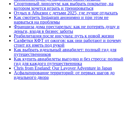
Спортивный линолеум: как выбрать покрытие, на
котором хочется играть и тренироваться
Отдых в Абхазии с детьми 2025, где лучше отдыхать
Как смотреть Instagram анонимно и при этом не
нарваться на проблемы
Франшиза дома престарелых: как не потерять душу и
деньги, входя в бизнес заботы
Реабилитация после инсульта: путь к новой жизни
Салфетки КФТ от ожогов: как они работают и почему
стоит их иметь под рукой
Как выбрать идеальный авиабилет: полный гид для
путешественников
Как купить авиабилеты выгодно и без стресса: полный
гид для каждого путешественника
Chris from England: Our Layover Adventure in Japan
Асфальтирование территорий: от первых шагов до
идеального двора