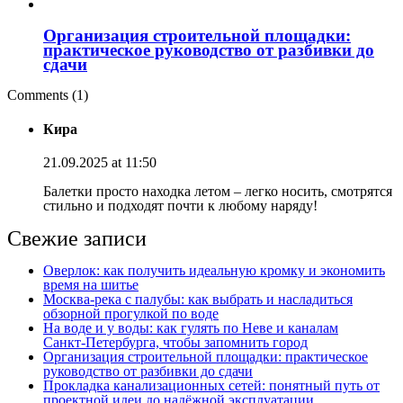
Организация строительной площадки:
практическое руководство от разбивки до
сдачи
Comments (1)
Кира
21.09.2025 at 11:50
Балетки просто находка летом – легко носить, смотрятся
стильно и подходят почти к любому наряду!
Свежие записи
Оверлок: как получить идеальную кромку и экономить
время на шитье
Москва‑река с палубы: как выбрать и насладиться
обзорной прогулкой по воде
На воде и у воды: как гулять по Неве и каналам
Санкт‑Петербурга, чтобы запомнить город
Организация строительной площадки: практическое
руководство от разбивки до сдачи
Прокладка канализационных сетей: понятный путь от
проектной идеи до надёжной эксплуатации