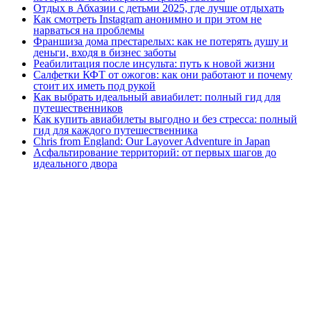
Отдых в Абхазии с детьми 2025, где лучше отдыхать
Как смотреть Instagram анонимно и при этом не
нарваться на проблемы
Франшиза дома престарелых: как не потерять душу и
деньги, входя в бизнес заботы
Реабилитация после инсульта: путь к новой жизни
Салфетки КФТ от ожогов: как они работают и почему
стоит их иметь под рукой
Как выбрать идеальный авиабилет: полный гид для
путешественников
Как купить авиабилеты выгодно и без стресса: полный
гид для каждого путешественника
Chris from England: Our Layover Adventure in Japan
Асфальтирование территорий: от первых шагов до
идеального двора