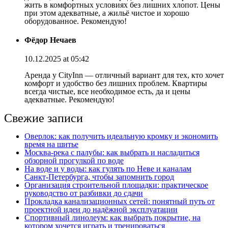
жить в комфортных условиях без лишних хлопот. Цены
при этом адекватные, а жильё чистое и хорошо
оборудованное. Рекомендую!
Фёдор Нечаев
10.12.2025 at 05:42
Аренда у CityInn — отличный вариант для тех, кто хочет
комфорт и удобство без лишних проблем. Квартиры
всегда чистые, все необходимое есть, да и цены
адекватные. Рекомендую!
Свежие записи
Оверлок: как получить идеальную кромку и экономить
время на шитье
Москва‑река с палубы: как выбрать и насладиться
обзорной прогулкой по воде
На воде и у воды: как гулять по Неве и каналам
Санкт‑Петербурга, чтобы запомнить город
Организация строительной площадки: практическое
руководство от разбивки до сдачи
Прокладка канализационных сетей: понятный путь от
проектной идеи до надёжной эксплуатации
Спортивный линолеум: как выбрать покрытие, на
котором хочется играть и тренироваться