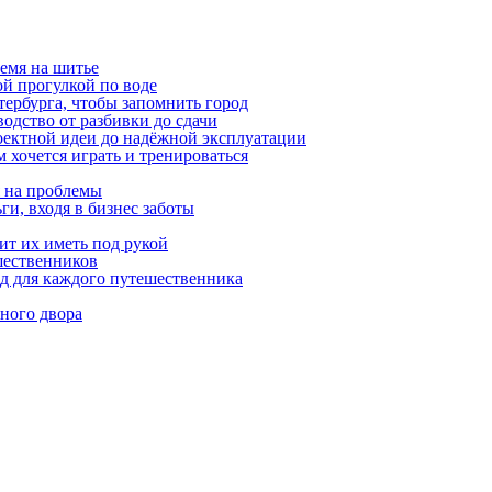
емя на шитье
ой прогулкой по воде
етербурга, чтобы запомнить город
одство от разбивки до сдачи
оектной идеи до надёжной эксплуатации
 хочется играть и тренироваться
я на проблемы
ги, входя в бизнес заботы
ит их иметь под рукой
шественников
ид для каждого путешественника
ного двора