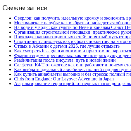
Свежие записи
Оверлок: как получить идеальную кромку и экономить вр
Москва‑река с палубы: как выбрать и насладиться обзорн
На воде и у воды: как гулять по Неве и каналам Санкт‑П
Организация строительной площадки: практическое руков
Прокладка канализационных сетей: понятный путь от пр
Спортивный линолеум: как выбрать покрытие, на котором
Отдых в Абхазии с детьми 2025, где лучше отдыхать
Как смотреть Instagram анонимно и при этом не нарватьс
Франшиза дома престарелых: как не потерять душу и день
Реабилитация после инсульта: путь к новой жизни
Салфетки КФТ от ожогов: как они работают и почему сто
Как выбрать идеальный авиабилет: полный гид для путе
Как купить авиабилеты выгодно и без стресса: полный г
Chris from England: Our Layover Adventure in Japan
Асфальтирование территорий: от первых шагов до идеаль