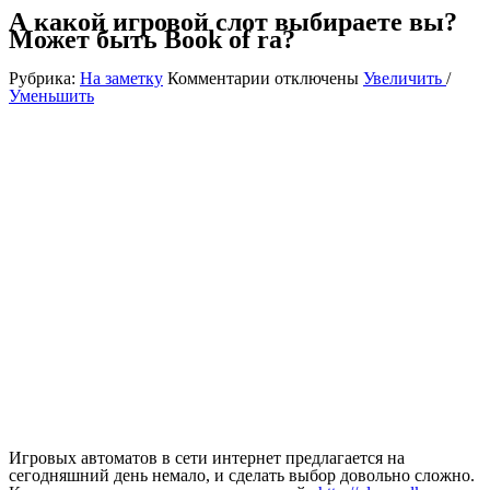
А какой игровой слот выбираете вы?
Может быть Book of ra?
к
Рубрика:
На заметку
Комментарии
отключены
Увеличить
/
записи
Уменьшить
А
какой
игровой
слот
выбираете
вы?
Может
быть
Book
of
ra?
Игровых автоматов в сети интернет предлагается на
сегодняшний день немало, и сделать выбор довольно сложно.