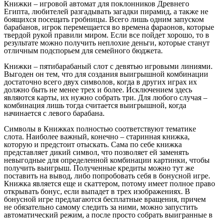
Книжки – игровой автомат для поклонников Древнего
Египта, любителей разгадывать загадки пирамид, а также не
боящихся посещать гробницы. Всего лишь одним запуском
барабанов, игрок перемещается во времена фараонов, которые
твердой рукой правили миром. Если все пойдет хорошо, то в
результате можно получить неплохие деньги, которые станут
отличным подспорьем для семейного бюджета.
Книжки – пятибарабаный слот с девятью игровыми линиями.
Выгоден он тем, что для создания выигрышной комбинации
достаточно всего двух символов, когда в других играх их
должно быть не менее трех и более. Исключением здесь
являются карты, их нужно собрать три. Для любого случая –
комбинация лишь тогда считается выигрышной, когда
начинается с левого барабана.
Символы в Книжках полностью соответствуют тематике
слота. Наиболее важный, конечно – старинная книжка,
которую и предстоит отыскать. Сама по себе книжка
представляет дикий символ, что позволяет ей заменять
невыгодные для определенной комбинации картинки, чтобы
получить выигрыш. Полученные кредиты можно тут же
поставить на вывод, либо попробовать себя в бонусной игре.
Книжка является еще и скаттером, потому имеет полное право
открывать бонус, если выпадет в трех изображениях. В
бонусной игре предлагаются бесплатные вращения, причем
не обязательно самому следить за ними, можно запустить
автоматический режим, а после просто собрать выигранные в