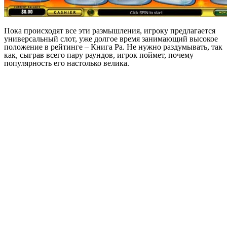
Пока происходят все эти размышления, игроку предлагается
универсальный слот, уже долгое время занимающий высокое
положение в рейтинге – Книга Ра. Не нужно раздумывать, так
как, сыграв всего пару раундов, игрок поймет, почему
популярность его настолько велика.