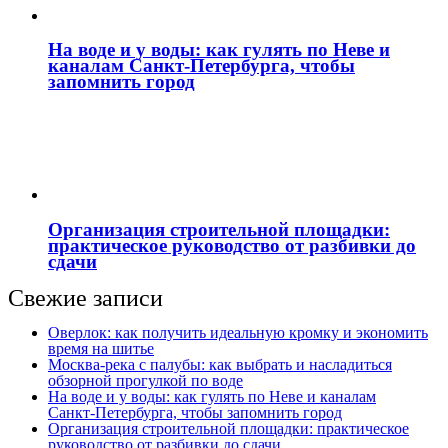
На воде и у воды: как гулять по Неве и
каналам Санкт‑Петербурга, чтобы
запомнить город
Организация строительной площадки:
практическое руководство от разбивки до
сдачи
Свежие записи
Оверлок: как получить идеальную кромку и экономить
время на шитье
Москва‑река с палубы: как выбрать и насладиться
обзорной прогулкой по воде
На воде и у воды: как гулять по Неве и каналам
Санкт‑Петербурга, чтобы запомнить город
Организация строительной площадки: практическое
руководство от разбивки до сдачи