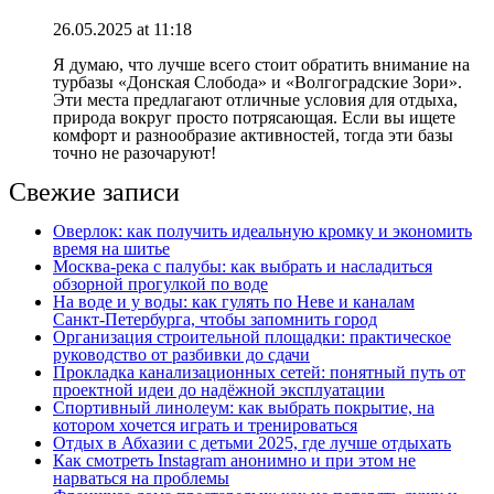
26.05.2025 at 11:18
Я думаю, что лучше всего стоит обратить внимание на
турбазы «Донская Слобода» и «Волгоградские Зори».
Эти места предлагают отличные условия для отдыха,
природа вокруг просто потрясающая. Если вы ищете
комфорт и разнообразие активностей, тогда эти базы
точно не разочаруют!
Свежие записи
Оверлок: как получить идеальную кромку и экономить
время на шитье
Москва‑река с палубы: как выбрать и насладиться
обзорной прогулкой по воде
На воде и у воды: как гулять по Неве и каналам
Санкт‑Петербурга, чтобы запомнить город
Организация строительной площадки: практическое
руководство от разбивки до сдачи
Прокладка канализационных сетей: понятный путь от
проектной идеи до надёжной эксплуатации
Спортивный линолеум: как выбрать покрытие, на
котором хочется играть и тренироваться
Отдых в Абхазии с детьми 2025, где лучше отдыхать
Как смотреть Instagram анонимно и при этом не
нарваться на проблемы