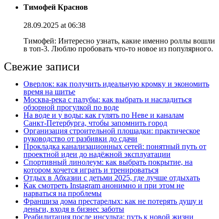
Тимофей Краснов
28.09.2025 at 06:38
Тимофей: Интересно узнать, какие именно роллы вошли
в топ-3. Люблю пробовать что-то новое из популярного.
Свежие записи
Оверлок: как получить идеальную кромку и экономить
время на шитье
Москва‑река с палубы: как выбрать и насладиться
обзорной прогулкой по воде
На воде и у воды: как гулять по Неве и каналам
Санкт‑Петербурга, чтобы запомнить город
Организация строительной площадки: практическое
руководство от разбивки до сдачи
Прокладка канализационных сетей: понятный путь от
проектной идеи до надёжной эксплуатации
Спортивный линолеум: как выбрать покрытие, на
котором хочется играть и тренироваться
Отдых в Абхазии с детьми 2025, где лучше отдыхать
Как смотреть Instagram анонимно и при этом не
нарваться на проблемы
Франшиза дома престарелых: как не потерять душу и
деньги, входя в бизнес заботы
Реабилитация после инсульта: путь к новой жизни