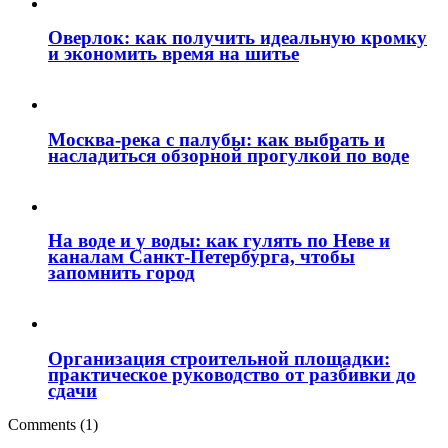
Оверлок: как получить идеальную кромку
и экономить время на шитье
Москва‑река с палубы: как выбрать и
насладиться обзорной прогулкой по воде
На воде и у воды: как гулять по Неве и
каналам Санкт‑Петербурга, чтобы
запомнить город
Организация строительной площадки:
практическое руководство от разбивки до
сдачи
Comments (1)