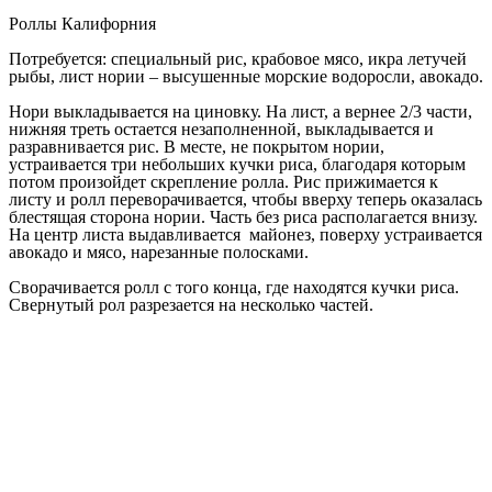
Роллы Калифорния
Потребуется: специальный рис, крабовое мясо, икра летучей
рыбы, лист нории – высушенные морские водоросли, авокадо.
Нори выкладывается на циновку. На лист, а вернее 2/3 части,
нижняя треть остается незаполненной, выкладывается и
разравнивается рис. В месте, не покрытом нории,
устраивается три небольших кучки риса, благодаря которым
потом произойдет скрепление ролла. Рис прижимается к
листу и ролл переворачивается, чтобы вверху теперь оказалась
блестящая сторона нории. Часть без риса располагается внизу.
На центр листа выдавливается майонез, поверху устраивается
авокадо и мясо, нарезанные полосками.
Сворачивается ролл с того конца, где находятся кучки риса.
Свернутый рол разрезается на несколько частей.