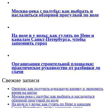
Москва‑река с палубы: как выбрать и
насладиться обзорной прогулкой по воде
На воде и у воды: как гулять по Неве и
каналам Санкт‑Петербурга, чтобы
запомнить город
Организация строительной площадки:
практическое руководство от разбивки до
сдачи
Свежие записи
Оверлок: как получить идеальную кромку и экономить
время на шитье
Москва‑река с палубы: как выбрать и насладиться
обзорной прогулкой по воде
На воде и у воды: как гулять по Неве и каналам
Санкт‑Петербурга, чтобы запомнить город