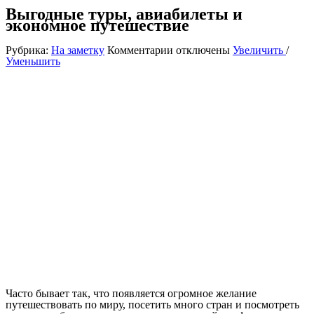
Выгодные туры, авиабилеты и
экономное путешествие
к
Рубрика:
На заметку
Комментарии
отключены
Увеличить
/
записи
Уменьшить
Выгодные
туры,
авиабилеты
и
экономное
путешествие
Часто бывает так, что появляется огромное желание
путешествовать по миру, посетить много стран и посмотреть