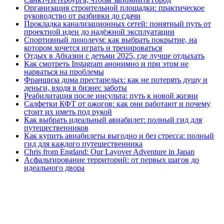
Организация строительной площадки: практическое
руководство от разбивки до сдачи
Прокладка канализационных сетей: понятный путь от
проектной идеи до надёжной эксплуатации
Спортивный линолеум: как выбрать покрытие, на
котором хочется играть и тренироваться
Отдых в Абхазии с детьми 2025, где лучше отдыхать
Как смотреть Instagram анонимно и при этом не
нарваться на проблемы
Франшиза дома престарелых: как не потерять душу и
деньги, входя в бизнес заботы
Реабилитация после инсульта: путь к новой жизни
Салфетки КФТ от ожогов: как они работают и почему
стоит их иметь под рукой
Как выбрать идеальный авиабилет: полный гид для
путешественников
Как купить авиабилеты выгодно и без стресса: полный
гид для каждого путешественника
Chris from England: Our Layover Adventure in Japan
Асфальтирование территорий: от первых шагов до
идеального двора