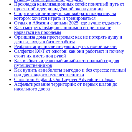
Прокладка канализационных сетей: понятный путь от
проектной идеи до надёжной эксплуатации
Спортивный линолеум: как выбрать покрытие, на
котором хочется играть и тренироваться
Отдых в Абхазии с детьми 2025, где лучше отдыхать
Как смотреть Instagram анонимно и при этом не
нарваться на проблемы
Франшиза дома престарелых: как не потерять душу и
деньги, входя в бизнес заботы
Реабилитация после инсульта: путь к новой жизни
Салфетки КФТ от ожогов: как они работают и почему
стоит их иметь под рукой
Как выбрать идеальный авиабилет: полный гид для
путешественников
Как купить авиабилеты выгодно и без стресса: полный
гид для каждого путешественника
Chris from England: Our Layover Adventure in Japan
Асфальтирование территорий: от первых шагов до
идеального двора