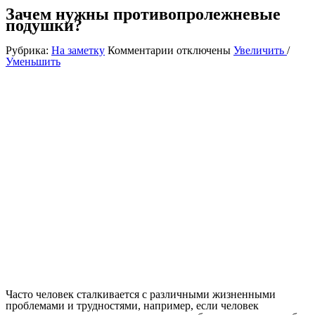
Зачем нужны противопролежневые
подушки?
к
Рубрика:
На заметку
Комментарии
отключены
Увеличить
/
записи
Уменьшить
Зачем
нужны
противопролежневые
подушки?
Часто человек сталкивается с различными жизненными
проблемами и трудностями, например, если человек