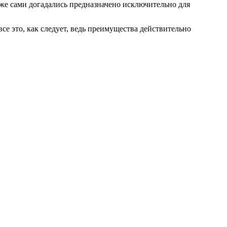
 уже сами догадались предназначено исключительно для
се это, как следует, ведь преимущества действительно