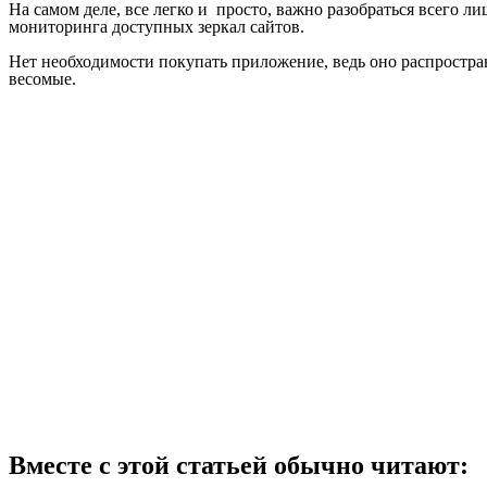
На самом деле, все легко и просто, важно разобраться всего л
мониторинга доступных зеркал сайтов.
Нет необходимости покупать приложение, ведь оно распространя
весомые.
Вместе с этой статьей обычно читают: