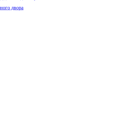
ного двора