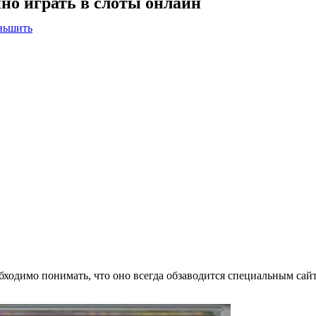
но играть в слоты онлайн
ньшить
ходимо понимать, что оно всегда обзаводится специальным сайто