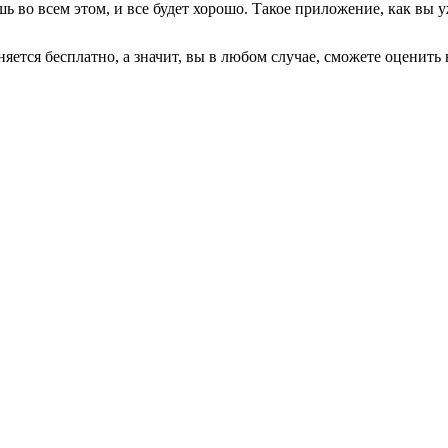
ишь во всем этом, и все будет хорошо. Такое приложение, как вы
ется бесплатно, а значит, вы в любом случае, сможете оценить в