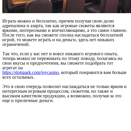
Играть можно и бесплатно, причем получая свою долю
адреналина и азарта, так как игровые сюжеты являются
яркими, интересными и впечатляющими, а это самое главное.
После того, как вы сможете сполна насладиться бесплатной
игрой, то можете играть и на деньги, здесь нет никаких
ограничений.
Так что, если у вас нет и вовсе никакого игрового опыта,
теперь можно не переживать по этому поводу, полагаясь на
свои вкусы и предпочтения, вы сможете подобрать тот
агрегат на
https://slotspark.com/joycasino
, который понравится вам больше
всех остальных.
Это в свою очередь позволит наслаждаться не только ярким и
интересным игровым процессом, сюжетом, но также и
высоким качеством продукции, а возможно, получая за это
еще и приличные деньги.