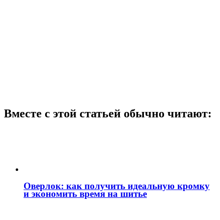
Вместе с этой статьей обычно читают:
Оверлок: как получить идеальную кромку
и экономить время на шитье