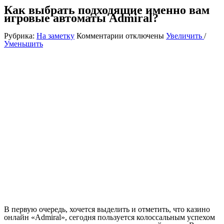
Как выбрать подходящие именно вам
игровые автоматы Admiral?
к
Рубрика:
На заметку
Комментарии
отключены
Увеличить
/
записи
Уменьшить
Как
выбрать
подходящие
именно
вам
игровые
автоматы
Admiral?
В первую очередь, хочется выделить и отметить, что казино
онлайн «Admiral», сегодня пользуется колоссальным успехом