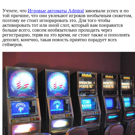
Учтите, что
Игровые автоматы Admiral
завоевали успех и по
той причине, что они увлекают игроков необычным сюжетом,
поэтому не стоит игнорировать это. Для того чтобы
активировать тот или иной слот, который вам понравится
больше всего, совсем необязательно проходить через
регистрацию, теряя на это время, не стоит также и пополнять
депозит, конечно, такая новость приятно порадует всех
геймеров.