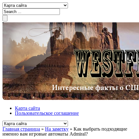
Карта сайта
Пользовательское соглашение
Главная страница
»
На заметку
»
Как выбрать подходящие
именно вам игровые автоматы Admiral?