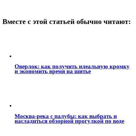
Вместе с этой статьей обычно читают:
Оверлок: как получить идеальную кромку
и экономить время на шитье
Москва‑река с палубы: как выбрать и
насладиться обзорной прогулкой по воде