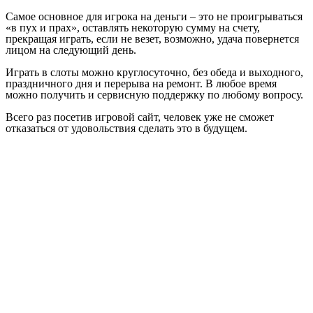
Самое основное для игрока на деньги – это не проигрываться
«в пух и прах», оставлять некоторую сумму на счету,
прекращая играть, если не везет, возможно, удача повернется
лицом на следующий день.
Играть в слоты можно круглосуточно, без обеда и выходного,
праздничного дня и перерыва на ремонт. В любое время
можно получить и сервисную поддержку по любому вопросу.
Всего раз посетив игровой сайт, человек уже не сможет
отказаться от удовольствия сделать это в будущем.