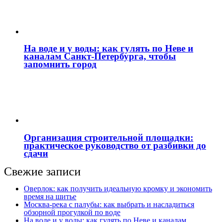
На воде и у воды: как гулять по Неве и
каналам Санкт‑Петербурга, чтобы
запомнить город
Организация строительной площадки:
практическое руководство от разбивки до
сдачи
Свежие записи
Оверлок: как получить идеальную кромку и экономить
время на шитье
Москва‑река с палубы: как выбрать и насладиться
обзорной прогулкой по воде
На воде и у воды: как гулять по Неве и каналам