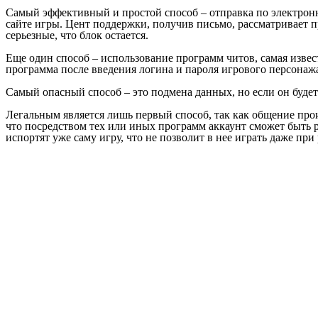
Самый эффективный и простой способ – отправка по электронно
сайте игры. Цент поддержки, получив письмо, рассматривает п
серьезные, что блок остается.
Еще один способ – использование программ читов, самая извест
программа после введения логина и пароля игрового персонажа,
Самый опасный способ – это подмена данных, но если он будет
Легальным является лишь первый способ, так как общение прои
что посредством тех или иных программ аккаунт сможет быть 
испортят уже саму игру, что не позволит в нее играть даже п