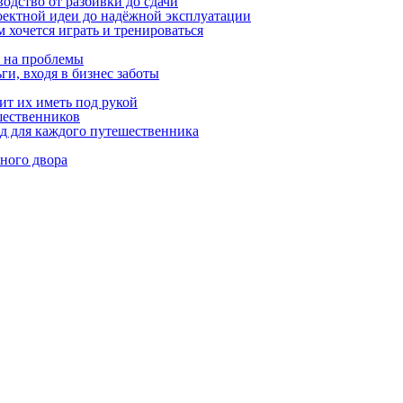
одство от разбивки до сдачи
оектной идеи до надёжной эксплуатации
 хочется играть и тренироваться
я на проблемы
ги, входя в бизнес заботы
ит их иметь под рукой
шественников
ид для каждого путешественника
ного двора