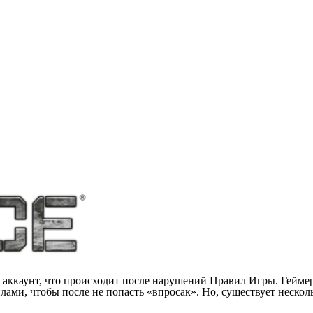
 аккаунт, что происходит после нарушений Правил Игры. Геймер
лами, чтобы после не попасть «впросак». Но, существует нескол