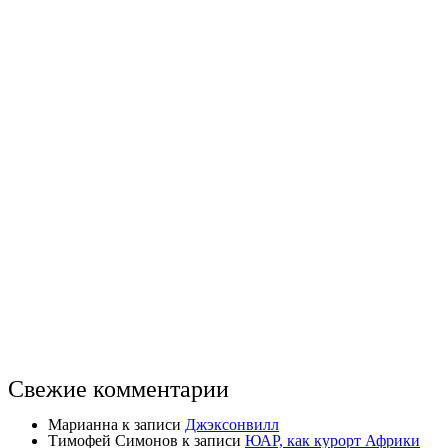
Свежие комментарии
Марианна
к записи
Джэксонвилл
Тимофей Симонов
к записи
ЮАР, как курорт Африки