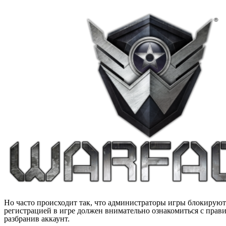
Но часто происходит так, что администраторы игры блокируют
регистрацией в игре должен внимательно ознакомиться с прави
разбранив аккаунт.