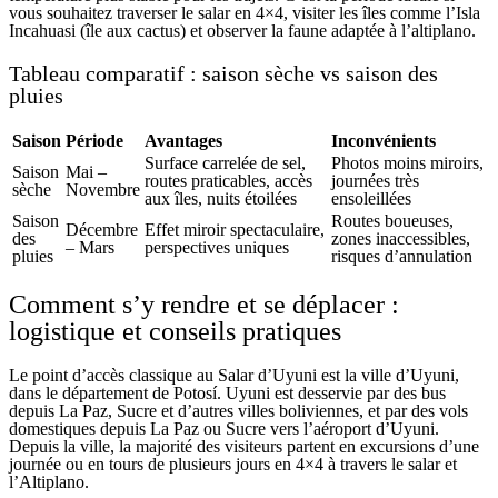
vous souhaitez traverser le salar en 4×4, visiter les îles comme l’Isla
Incahuasi (île aux cactus) et observer la faune adaptée à l’altiplano.
Tableau comparatif : saison sèche vs saison des
pluies
Saison
Période
Avantages
Inconvénients
Surface carrelée de sel,
Photos moins miroirs,
Saison
Mai –
routes praticables, accès
journées très
sèche
Novembre
aux îles, nuits étoilées
ensoleillées
Saison
Routes boueuses,
Décembre
Effet miroir spectaculaire,
des
zones inaccessibles,
– Mars
perspectives uniques
pluies
risques d’annulation
Comment s’y rendre et se déplacer :
logistique et conseils pratiques
Le point d’accès classique au Salar d’Uyuni est la ville d’Uyuni,
dans le département de Potosí. Uyuni est desservie par des bus
depuis La Paz, Sucre et d’autres villes boliviennes, et par des vols
domestiques depuis La Paz ou Sucre vers l’aéroport d’Uyuni.
Depuis la ville, la majorité des visiteurs partent en excursions d’une
journée ou en tours de plusieurs jours en 4×4 à travers le salar et
l’Altiplano.