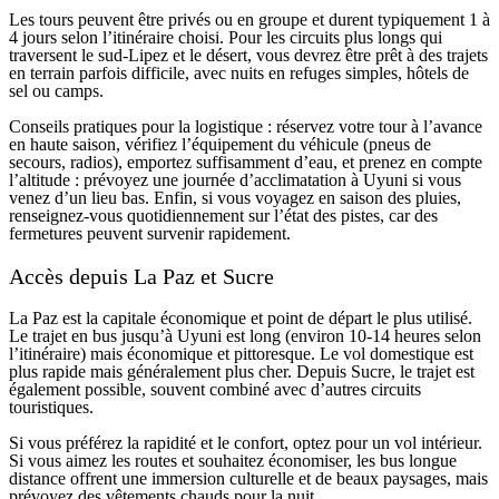
Les tours peuvent être privés ou en groupe et durent typiquement 1 à
4 jours selon l’itinéraire choisi. Pour les circuits plus longs qui
traversent le sud-Lipez et le désert, vous devrez être prêt à des trajets
en terrain parfois difficile, avec nuits en refuges simples, hôtels de
sel ou camps.
Conseils pratiques pour la logistique : réservez votre tour à l’avance
en haute saison, vérifiez l’équipement du véhicule (pneus de
secours, radios), emportez suffisamment d’eau, et prenez en compte
l’altitude : prévoyez une journée d’acclimatation à Uyuni si vous
venez d’un lieu bas. Enfin, si vous voyagez en saison des pluies,
renseignez-vous quotidiennement sur l’état des pistes, car des
fermetures peuvent survenir rapidement.
Accès depuis La Paz et Sucre
La Paz est la capitale économique et point de départ le plus utilisé.
Le trajet en bus jusqu’à Uyuni est long (environ 10-14 heures selon
l’itinéraire) mais économique et pittoresque. Le vol domestique est
plus rapide mais généralement plus cher. Depuis Sucre, le trajet est
également possible, souvent combiné avec d’autres circuits
touristiques.
Si vous préférez la rapidité et le confort, optez pour un vol intérieur.
Si vous aimez les routes et souhaitez économiser, les bus longue
distance offrent une immersion culturelle et de beaux paysages, mais
prévoyez des vêtements chauds pour la nuit.