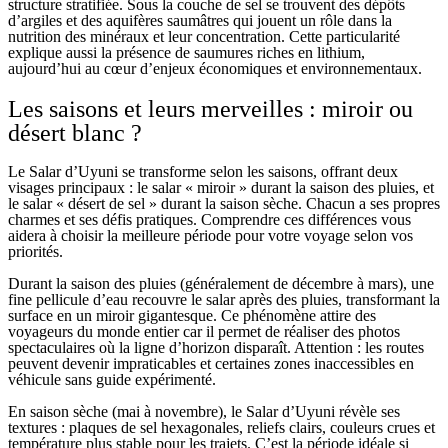
structure stratifiée. Sous la couche de sel se trouvent des dépôts
d’argiles et des aquifères saumâtres qui jouent un rôle dans la
nutrition des minéraux et leur concentration. Cette particularité
explique aussi la présence de saumures riches en lithium,
aujourd’hui au cœur d’enjeux économiques et environnementaux.
Les saisons et leurs merveilles : miroir ou
désert blanc ?
Le Salar d’Uyuni se transforme selon les saisons, offrant deux
visages principaux : le salar « miroir » durant la saison des pluies, et
le salar « désert de sel » durant la saison sèche. Chacun a ses propres
charmes et ses défis pratiques. Comprendre ces différences vous
aidera à choisir la meilleure période pour votre voyage selon vos
priorités.
Durant la saison des pluies (généralement de décembre à mars), une
fine pellicule d’eau recouvre le salar après des pluies, transformant la
surface en un miroir gigantesque. Ce phénomène attire des
voyageurs du monde entier car il permet de réaliser des photos
spectaculaires où la ligne d’horizon disparaît. Attention : les routes
peuvent devenir impraticables et certaines zones inaccessibles en
véhicule sans guide expérimenté.
En saison sèche (mai à novembre), le Salar d’Uyuni révèle ses
textures : plaques de sel hexagonales, reliefs clairs, couleurs crues et
température plus stable pour les trajets. C’est la période idéale si