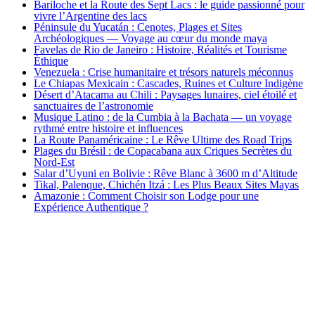
Bariloche et la Route des Sept Lacs : le guide passionné pour
vivre l’Argentine des lacs
Péninsule du Yucatán : Cenotes, Plages et Sites
Archéologiques — Voyage au cœur du monde maya
Favelas de Rio de Janeiro : Histoire, Réalités et Tourisme
Éthique
Venezuela : Crise humanitaire et trésors naturels méconnus
Le Chiapas Mexicain : Cascades, Ruines et Culture Indigène
Désert d’Atacama au Chili : Paysages lunaires, ciel étoilé et
sanctuaires de l’astronomie
Musique Latino : de la Cumbia à la Bachata — un voyage
rythmé entre histoire et influences
La Route Panaméricaine : Le Rêve Ultime des Road Trips
Plages du Brésil : de Copacabana aux Criques Secrètes du
Nord-Est
Salar d’Uyuni en Bolivie : Rêve Blanc à 3600 m d’Altitude
Tikal, Palenque, Chichén Itzá : Les Plus Beaux Sites Mayas
Amazonie : Comment Choisir son Lodge pour une
Expérience Authentique ?