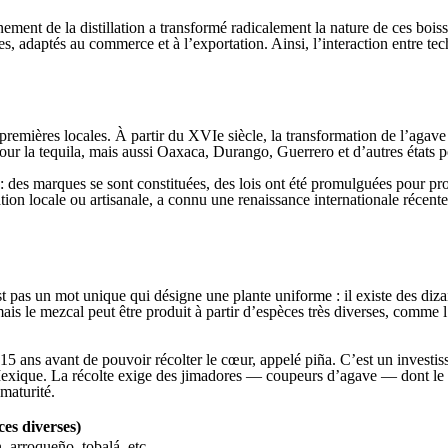
ent de la distillation a transformé radicalement la nature de ces boisson
les, adaptés au commerce et à l’exportation. Ainsi, l’interaction entre t
remières locales. À partir du XVIe siècle, la transformation de l’agave
ur la tequila, mais aussi Oaxaca, Durango, Guerrero et d’autres états p
des marques se sont constituées, des lois ont été promulguées pour protég
 locale ou artisanale, a connu une renaissance internationale récente, 
t pas un mot unique qui désigne une plante uniforme : il existe des diza
is le mezcal peut être produit à partir d’espèces très diverses, comme 
à 15 ans avant de pouvoir récolter le cœur, appelé piña. C’est un investi
exique. La récolte exige des jimadores — coupeurs d’agave — dont le mét
maturité.
es diverses)
 arroqueño, tobalá, etc.