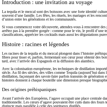
Introduction : une invitation au voyage
La tequila et le mezcal sont des boissons avec une forte identité culture
souvent d’une famille. Les fêtes, les rituels, les mariages et les renco
d’union entre les générations et les communautés.
Si vous commencez votre découverte, attendez-vous à rencontrer des pa
arrêtez pas à la première gorgée : comme pour le vin, le profil d’une t
classifications, apprécier les cocktails mais aussi les dégustations pures
Histoire : racines et légendes
Les racines de la tequila et du mezcal plongent dans l’histoire préhis
fibres pour tisser et, parfois, fermentant son cœur pour obtenir des bo
tard, avec l’arrivée des Espagnols et la diffusion des alambics.
Avec la colonisation européenne, les techniques de distillation impo
siècle. Au fil des siècles, des villes comme Tequila (aujourd’hui dans l
distillation, façonnant des savoir-faire parfois transmis de génération
histoires donnent à chaque bouteille une dimension presque biographi
Des origines préhispaniques
Avant l’arrivée des Européens, l’agave occupait une place centrale dans 
traditionnelle. Les cœurs d’agave pouvaient être cuits dans des four
distincte mais parallèle à celle des spiritueux distillés.