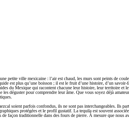
e petite ville mexicaine : l’air est chaud, les murs sont peints de couleu
iquide est plus qu’une boisson ; il est le fruit d’une histoire, d’un savoir
des du Mexique qui racontent chacune leur histoire, leur territoire et le
on de les déguster pour comprendre leur âme. Que vous soyez déjà amateu
tiques.
t mezcal soient parfois confondus, ils ne sont pas interchangeables. Ils
aphiques protégées et le profil gustatif. La tequila est souvent associée
 de façon traditionnelle dans des fours de pierre. À mesure que nous a