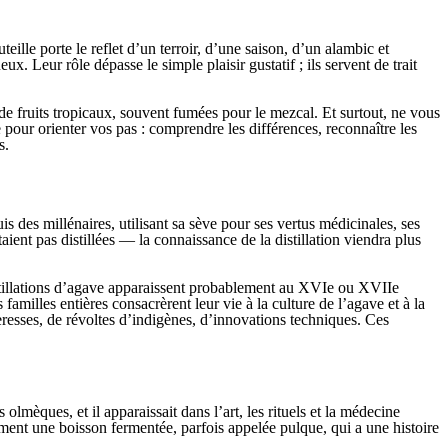
eille porte le reflet d’un terroir, d’une saison, d’un alambic et
. Leur rôle dépasse le simple plaisir gustatif ; ils servent de trait
e fruits tropicaux, souvent fumées pour le mezcal. Et surtout, ne vous
 pour orienter vos pas : comprendre les différences, reconnaître les
s.
 des millénaires, utilisant sa sève pour ses vertus médicinales, ses
ient pas distillées — la connaissance de la distillation viendra plus
istillations d’agave apparaissent probablement au XVIe ou XVIIe
amilles entières consacrèrent leur vie à la culture de l’agave et à la
heresses, de révoltes d’indigènes, d’innovations techniques. Ces
lmèques, et il apparaissait dans l’art, les rituels et la médecine
ent une boisson fermentée, parfois appelée pulque, qui a une histoire