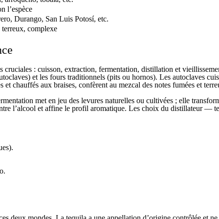
on l’espèce
ro, Durango, San Luis Potosí, etc.
 terreux, complexe
nce
 cruciales : cuisson, extraction, fermentation, distillation et vieillisse
toclaves) et les fours traditionnels (pits ou hornos). Les autoclaves cui
és et chauffés aux braises, confèrent au mezcal des notes fumées et terr
ermentation met en jeu des levures naturelles ou cultivées ; elle transfor
tre l’alcool et affine le profil aromatique. Les choix du distillateur — 
ues).
o.
e ces deux mondes. La tequila a une appellation d’origine contrôlée et ne