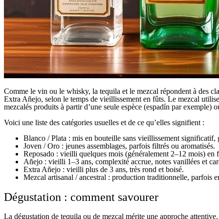
Comme le vin ou le whisky, la tequila et le mezcal répondent à des cla
Extra Añejo, selon le temps de vieillissement en fûts. Le mezcal utilis
mezcalés produits à partir d’une seule espèce (espadín par exemple) ou
Voici une liste des catégories usuelles et de ce qu’elles signifient :
Blanco / Plata : mis en bouteille sans vieillissement significatif
Joven / Oro : jeunes assemblages, parfois filtrés ou aromatisés.
Reposado : vieilli quelques mois (généralement 2–12 mois) en fû
Añejo : vieilli 1–3 ans, complexité accrue, notes vanillées et ca
Extra Añejo : vieilli plus de 3 ans, très rond et boisé.
Mezcal artisanal / ancestral : production traditionnelle, parfois e
Dégustation : comment savourer
La dégustation de tequila ou de mezcal mérite une approche attentive.