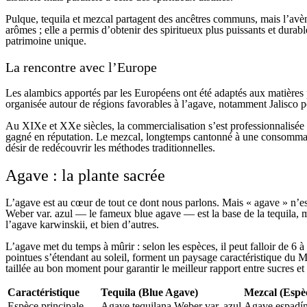
Pulque, tequila et mezcal partagent des ancêtres communs, mais l’avènem
arômes ; elle a permis d’obtenir des spiritueux plus puissants et durab
patrimoine unique.
La rencontre avec l’Europe
Les alambics apportés par les Européens ont été adaptés aux matières p
organisée autour de régions favorables à l’agave, notamment Jalisco po
Au XIXe et XXe siècles, la commercialisation s’est professionnalisée : 
gagné en réputation. Le mezcal, longtemps cantonné à une consommation
désir de redécouvrir les méthodes traditionnelles.
Agave : la plante sacrée
L’agave est au cœur de tout ce dont nous parlons. Mais « agave » n’es
Weber var. azul — le fameux blue agave — est la base de la tequila, ma
l’agave karwinskii, et bien d’autres.
L’agave met du temps à mûrir : selon les espèces, il peut falloir de 6 
pointues s’étendant au soleil, forment un paysage caractéristique du M
taillée au bon moment pour garantir le meilleur rapport entre sucres et 
Caractéristique
Tequila (Blue Agave)
Mezcal (Espèc
Espèce principale
Agave tequilana Weber var. azul
Agave espadín,