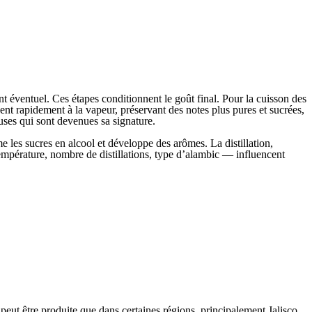
ment éventuel. Ces étapes conditionnent le goût final. Pour la cuisson des
sent rapidement à la vapeur, préservant des notes plus pures et sucrées,
euses qui sont devenues sa signature.
me les sucres en alcool et développe des arômes. La distillation,
température, nombre de distillations, type d’alambic — influencent
 peut être produite que dans certaines régions, principalement Jalisco,