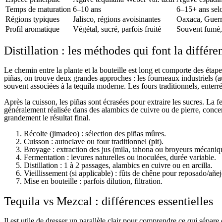
Temps de maturation
6–10 ans
6–15+ ans sel
Régions typiques
Jalisco, régions avoisinantes
Oaxaca, Guerre
Profil aromatique
Végétal, sucré, parfois fruité
Souvent fumé,
Distillation : les méthodes qui font la différe
Le chemin entre la plante et la bouteille est long et comporte des étapes
piñas, on trouve deux grandes approches : les fourneaux industriels (au
souvent associées à la tequila moderne. Les fours traditionnels, enterr
Après la cuisson, les piñas sont écrasées pour extraire les sucres. La f
généralement réalisée dans des alambics de cuivre ou de pierre, concen
grandement le résultat final.
Récolte (jimadeo) : sélection des piñas mûres.
Cuisson : autoclave ou four traditionnel (pit).
Broyage : extraction des jus (mila, tahona ou broyeurs mécaniq
Fermentation : levures naturelles ou inoculées, durée variable.
Distillation : 1 à 2 passages, alambics en cuivre ou en arcilla.
Vieillissement (si applicable) : fûts de chêne pour reposado/añej
Mise en bouteille : parfois dilution, filtration.
Tequila vs Mezcal : différences essentielles
Il est utile de dresser un parallèle clair pour comprendre ce qui sépar