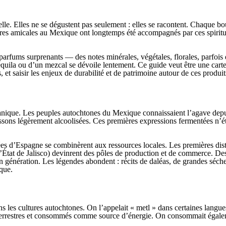
lle. Elles ne se dégustent pas seulement : elles se racontent. Chaque bout
ntres amicales au Mexique ont longtemps été accompagnés par ces spiritueux
rfums surprenants — des notes minérales, végétales, florales, parfois d
equila ou d’un mezcal se dévoile lentement. Ce guide veut être une carte
, et saisir les enjeux de durabilité et de patrimoine autour de ces produit
panique. Les peuples autochtones du Mexique connaissaient l’agave depuis
issons légèrement alcoolisées. Ces premières expressions fermentées n’éta
rtées d’Espagne se combinèrent aux ressources locales. Les premières d
’État de Jalisco) devinrent des pôles de production et de commerce. Des f
 en génération. Les légendes abondent : récits de daléas, de grandes séc
que.
les cultures autochtones. On l’appelait « metl » dans certaines langues o
s terrestres et consommés comme source d’énergie. On consommait égalem