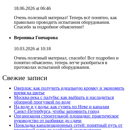
18.06.2026 at 06:46
Очень полезный материал! Теперь всё понятно, как
правильно проводить испытания оборудования.
Спасибо за подробное объяснение!
Вероника Гончарова
10.03.2026 at 10:18
Очень полезный материал, спасибо! Все подробно и
понятно объяснено, теперь легче разобраться в
протоколах испытаний оборудования.
Свежие записи
Оверлок: как получить идеальную кромку и экономить
время на шитье
Москва‑река с палубы: как выбрать и насладиться
обзорной прогулкой по воде
На воде и у воды: как гулять по Неве и каналам
Санкт‑Петербурга, чтобы запомнить город
Организация строительной площадки: практическое
руководство от разбивки до сдачи
Прокладка канализационных сетей: понятный путь от
проектной идеи до надёжной эксплуатации