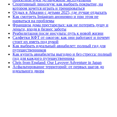
Спортивный линолеум: как выбрать покрытие, на
котором хочется играть и тренироваться
Отдых в Абхазии с детьми 2025, где лучше отдыхать
Как смотреть Instagram анонимно и при этом не
нарваться на проблемы
Франшиза дома престарелых: как не потерять душу и
деньги, входя в бизнес заботы
Реабилитация после инсульта: путь к новой жизни
Салфетки КФТ от ожогов: как они работают и почему
стоит их иметь под рукой
Как выбрать идеальный авиабилет: полный гид для
путешественников
Как купить авиабилеты выгодно и без стресса: полный
гид для каждого путешественника
Chris from England: Our Layover Adventure in Japan
Асфальтирование территорий: от первых шагов до
идеального двора