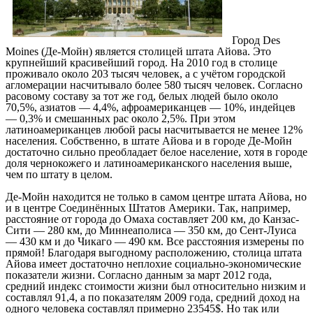
Город Des
Moines (Де-Мойн) является столицей штата Айова. Это
крупнейший красивейший город. На 2010 год в столице
проживало около 203 тысяч человек, а с учётом городской
агломерации насчитывало более 580 тысяч человек. Согласно
расовому составу за тот же год, белых людей было около
70,5%, азиатов — 4,4%, афроамериканцев — 10%, индейцев
— 0,3% и смешанных рас около 2,5%. При этом
латиноамериканцев любой расы насчитывается не менее 12%
населения. Собственно, в штате Айова и в городе Де-Мойн
достаточно сильно преобладает белое население, хотя в городе
доля чернокожего и латиноамериканского населения выше,
чем по штату в целом.
Де-Мойн находится не только в самом центре штата Айова, но
и в центре Соединённых Штатов Америки. Так, например,
расстояние от города до Омаха составляет 200 км, до Канзас-
Сити — 280 км, до Миннеаполиса — 350 км, до Сент-Луиса
— 430 км и до Чикаго — 490 км. Все расстояния измерены по
прямой! Благодаря выгодному расположению, столица штата
Айова имеет достаточно неплохие социально-экономические
показатели жизни. Согласно данным за март 2012 года,
средний индекс стоимости жизни был относительно низким и
составлял 91,4, а по показателям 2009 года, средний доход на
одного человека составлял примерно 23545$. Но так или