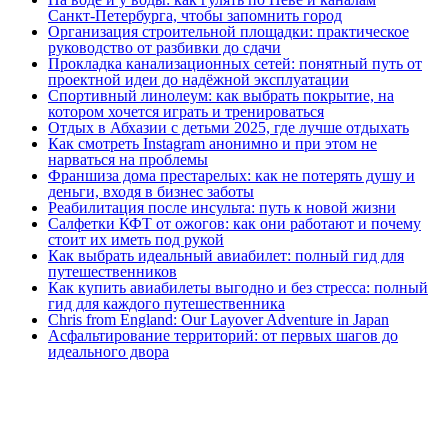
Санкт‑Петербурга, чтобы запомнить город
Организация строительной площадки: практическое
руководство от разбивки до сдачи
Прокладка канализационных сетей: понятный путь от
проектной идеи до надёжной эксплуатации
Спортивный линолеум: как выбрать покрытие, на
котором хочется играть и тренироваться
Отдых в Абхазии с детьми 2025, где лучше отдыхать
Как смотреть Instagram анонимно и при этом не
нарваться на проблемы
Франшиза дома престарелых: как не потерять душу и
деньги, входя в бизнес заботы
Реабилитация после инсульта: путь к новой жизни
Салфетки КФТ от ожогов: как они работают и почему
стоит их иметь под рукой
Как выбрать идеальный авиабилет: полный гид для
путешественников
Как купить авиабилеты выгодно и без стресса: полный
гид для каждого путешественника
Chris from England: Our Layover Adventure in Japan
Асфальтирование территорий: от первых шагов до
идеального двора