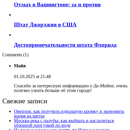
Отдых в Вашингтоне: за и против
Штат Джорджия в США
Достопримечательности штата Флорида
Comments (1)
Майя
01.10.2025 at 21:48
Спасибо за интересную информацию о Де-Мойне, очень
полезно узнать больше об этом городе!
Свежие записи
Оверлок: как получить идеальную кромку и экономить
время на шитье
Москва‑река с палубы: как выбрать и насладиться
обзорной прогулкой по воде
На воде и у воды: как гулять по Неве и каналам