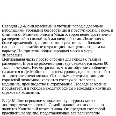
Сегодня Де-Мойн красивый и уютный город с довольно
небольшими уровнями безработицы и преступности. Также, в
отличии от Миннеаполиса и Чикаго, город ведёт достаточно
размеренный и спокойный жизненный темп. Люди здесь
более дружелюбны, немного консервативны — больше
нацелены на семейные и традиционные ценности, чем на
карьеру. Но при этом общая народная масса в меру
либеральна.
Центральная часть просто огромна для города с такими
размерами. В разгар рабочего дня туда съезжаются около 80
тысячи человек. Несмотря на то, что автобусное сообщение
находится в Де-Мойне на высшем уровне, однако, жизнь без
личного авто невозможна. Основными специализациями
городской экономики являются госслужба, торговля,
медицина, производство и страхование. Последнее крайне
процветает, и в городе находятся офисы нескольких крупных
страховых компаний.
В Де-Мойне огромное множество культурных мест и
достопримечательностей. Самой главной из них наверно
является Капитолий штата Айова. Он представляет собой
красивейшее здание, представляющее всё великолепие