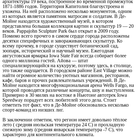
архитектуры 19 века, построенное во временной промежуток
1871-1886 годов. Территория Капитолия благоустроена и
ухожена. На ней расположено несколько монументов, одним
из которых является памятник матросам и солдатам. В Де-
Мойне находится художественный музей, в котором
представлена большая коллекция картин и скульптур 19 — 20
веков. Pappajohn Sculpture Park был открыт в 2009 году.
Помимо всего прочего в самом сердце города расположены
десятки специфичных и завораживающих скульптур. Ко
всему прочему, в городе существует ботанический сад,
зоопарк, исторический и научный музеи. Ежегодная
августовская ярмарка Iowa State Fair всегда собирает более
одного миллиона гостей. Айова — штат
специализирующийся на кукурузе, поэтому здесь, в столице,
это также ощущается. В городском районе East Village можно
найти огромное количество уютных магазинов, ресторанов,
кафе, баров и прочих развлекательных учреждений. В Де-
Мойне находится многофункциональная арена Wells Fargo, на
которой проводятся различные концерты, шоу и выступления.
Примерно в 30 милях на востоке в Ньютоне автотрек Iowa
Speedway порадует всех любителей этого дела. Стоит
отметить тот факт, что в Де-Мойне обосновались несколько
спорт-команд из низших лиг.
В заключении отметим, что регион имеет довольно тёплое
лето ( средняя июльская температура 24 С) и прохладную
снежную зиму (средняя январская температура -7 С), что
характерно для континентального климата.