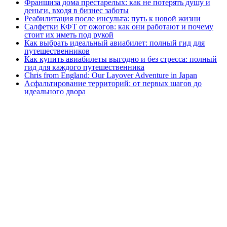
Франшиза дома престарелых: как не потерять душу и
деньги, входя в бизнес заботы
Реабилитация после инсульта: путь к новой жизни
Салфетки КФТ от ожогов: как они работают и почему
стоит их иметь под рукой
Как выбрать идеальный авиабилет: полный гид для
путешественников
Как купить авиабилеты выгодно и без стресса: полный
гид для каждого путешественника
Chris from England: Our Layover Adventure in Japan
Асфальтирование территорий: от первых шагов до
идеального двора