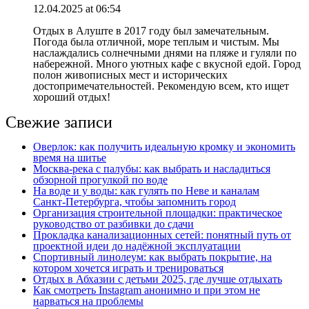
12.04.2025 at 06:54
Отдых в Алуште в 2017 году был замечательным.
Погода была отличной, море теплым и чистым. Мы
наслаждались солнечными днями на пляже и гуляли по
набережной. Много уютных кафе с вкусной едой. Город
полон живописных мест и исторических
достопримечательностей. Рекомендую всем, кто ищет
хороший отдых!
Свежие записи
Оверлок: как получить идеальную кромку и экономить
время на шитье
Москва‑река с палубы: как выбрать и насладиться
обзорной прогулкой по воде
На воде и у воды: как гулять по Неве и каналам
Санкт‑Петербурга, чтобы запомнить город
Организация строительной площадки: практическое
руководство от разбивки до сдачи
Прокладка канализационных сетей: понятный путь от
проектной идеи до надёжной эксплуатации
Спортивный линолеум: как выбрать покрытие, на
котором хочется играть и тренироваться
Отдых в Абхазии с детьми 2025, где лучше отдыхать
Как смотреть Instagram анонимно и при этом не
нарваться на проблемы