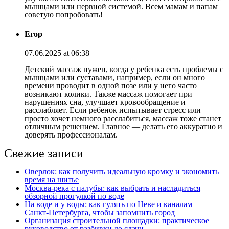
мышцами или нервной системой. Всем мамам и папам
советую попробовать!
Егор
07.06.2025 at 06:38
Детский массаж нужен, когда у ребенка есть проблемы с
мышцами или суставами, например, если он много
времени проводит в одной позе или у него часто
возникают колики. Также массаж помогает при
нарушениях сна, улучшает кровообращение и
расслабляет. Если ребенок испытывает стресс или
просто хочет немного расслабиться, массаж тоже станет
отличным решением. Главное — делать его аккуратно и
доверять профессионалам.
Свежие записи
Оверлок: как получить идеальную кромку и экономить
время на шитье
Москва‑река с палубы: как выбрать и насладиться
обзорной прогулкой по воде
На воде и у воды: как гулять по Неве и каналам
Санкт‑Петербурга, чтобы запомнить город
Организация строительной площадки: практическое
руководство от разбивки до сдачи