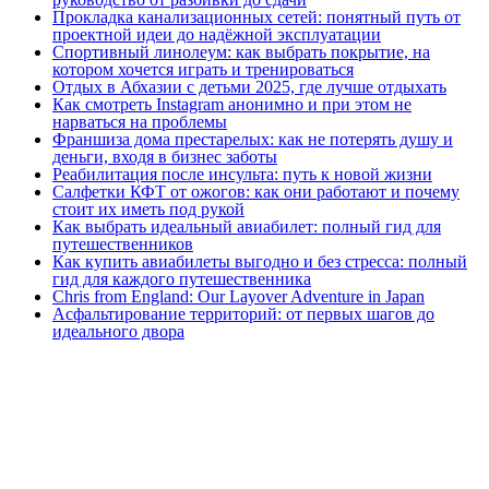
Прокладка канализационных сетей: понятный путь от
проектной идеи до надёжной эксплуатации
Спортивный линолеум: как выбрать покрытие, на
котором хочется играть и тренироваться
Отдых в Абхазии с детьми 2025, где лучше отдыхать
Как смотреть Instagram анонимно и при этом не
нарваться на проблемы
Франшиза дома престарелых: как не потерять душу и
деньги, входя в бизнес заботы
Реабилитация после инсульта: путь к новой жизни
Салфетки КФТ от ожогов: как они работают и почему
стоит их иметь под рукой
Как выбрать идеальный авиабилет: полный гид для
путешественников
Как купить авиабилеты выгодно и без стресса: полный
гид для каждого путешественника
Chris from England: Our Layover Adventure in Japan
Асфальтирование территорий: от первых шагов до
идеального двора