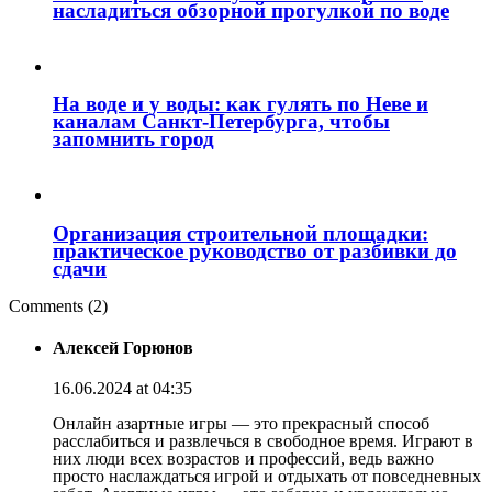
насладиться обзорной прогулкой по воде
На воде и у воды: как гулять по Неве и
каналам Санкт‑Петербурга, чтобы
запомнить город
Организация строительной площадки:
практическое руководство от разбивки до
сдачи
Comments (2)
Алексей Горюнов
16.06.2024 at 04:35
Онлайн азартные игры — это прекрасный способ
расслабиться и развлечься в свободное время. Играют в
них люди всех возрастов и профессий, ведь важно
просто наслаждаться игрой и отдыхать от повседневных