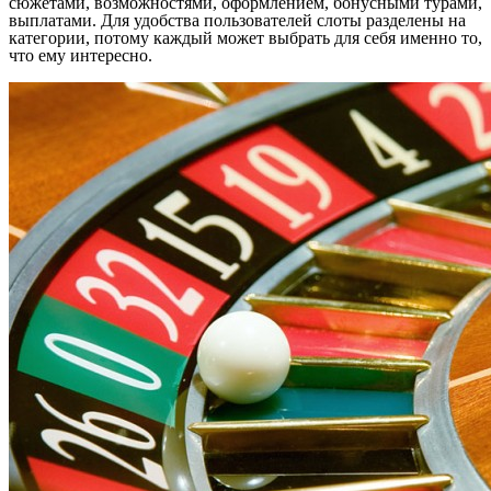
сюжетами, возможностями, оформлением, бонусными турами,
выплатами. Для удобства пользователей слоты разделены на
категории, потому каждый может выбрать для себя именно то,
что ему интересно.