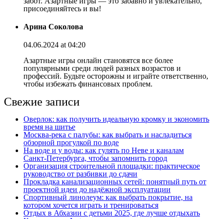
забот. Азартные игры — это забавно и увлекательно,
присоединяйтесь и вы!
Арина Соколова
04.06.2024 at 04:20
Азартные игры онлайн становятся все более
популярными среди людей разных возрастов и
профессий. Будьте осторожны и играйте ответственно,
чтобы избежать финансовых проблем.
Свежие записи
Оверлок: как получить идеальную кромку и экономить
время на шитье
Москва‑река с палубы: как выбрать и насладиться
обзорной прогулкой по воде
На воде и у воды: как гулять по Неве и каналам
Санкт‑Петербурга, чтобы запомнить город
Организация строительной площадки: практическое
руководство от разбивки до сдачи
Прокладка канализационных сетей: понятный путь от
проектной идеи до надёжной эксплуатации
Спортивный линолеум: как выбрать покрытие, на
котором хочется играть и тренироваться
Отдых в Абхазии с детьми 2025, где лучше отдыхать