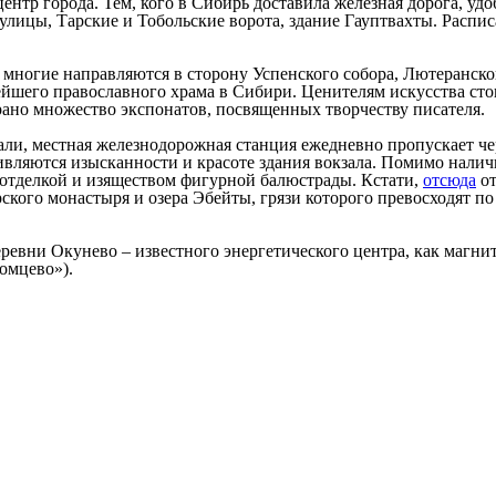
центр города. Тем, кого в Сибирь доставила железная дорога, уд
 улицы, Тарские и Тобольские ворота, здание Гауптвахты. Распи
 многие направляются в сторону Успенского собора, Лютеранско
йшего православного храма в Сибири. Ценителям искусства стои
рано множество экспонатов, посвященных творчеству писателя.
и, местная железнодорожная станция ежедневно пропускает чере
вляются изысканности и красоте здания вокзала. Помимо нали
отделкой и изяществом фигурной балюстрады. Кстати,
отсюда
от
ского монастыря и озера Эбейты, грязи которого превосходят п
еревни Окунево – известного энергетического центра, как магн
омцево»).