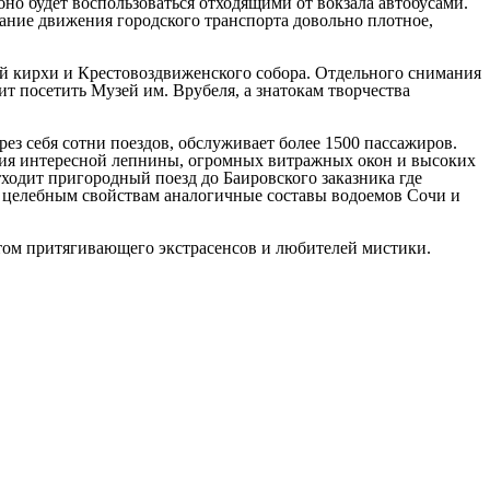
обно будет воспользоваться отходящими от вокзала автобусами.
сание движения городского транспорта довольно плотное,
й кирхи и Крестовоздвиженского собора. Отдельного снимания
т посетить Музей им. Врубеля, а знатокам творчества
з себя сотни поездов, обслуживает более 1500 пассажиров.
чия интересной лепнины, огромных витражных окон и высоких
ходит пригородный поезд до Баировского заказника где
о целебным свойствам аналогичные составы водоемов Сочи и
итом притягивающего экстрасенсов и любителей мистики.