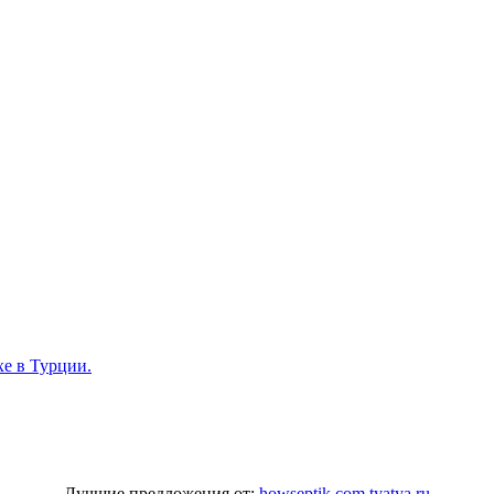
хе в Турции.
Лучшие предложения от:
howseptik.com
tyatya.ru