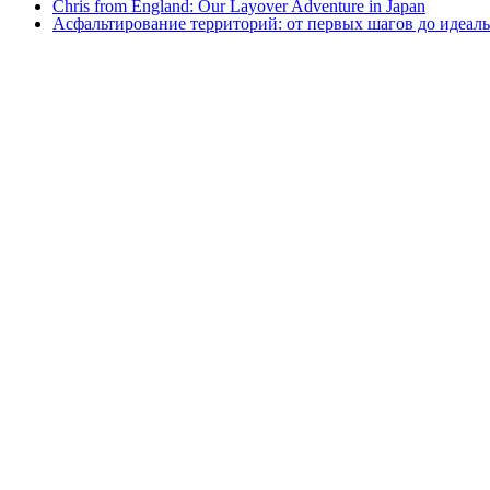
Chris from England: Our Layover Adventure in Japan
Асфальтирование территорий: от первых шагов до идеаль