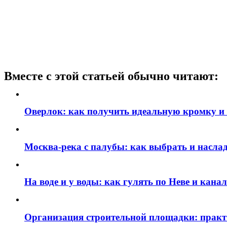
Вместе с этой статьей обычно читают:
Оверлок: как получить идеальную кромку и
Москва‑река с палубы: как выбрать и наслад
На воде и у воды: как гулять по Неве и кан
Организация строительной площадки: практи