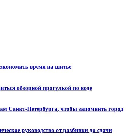
 экономить время на шитье
иться обзорной прогулкой по воде
алам Санкт‑Петербурга, чтобы запомнить город
ческое руководство от разбивки до сдачи