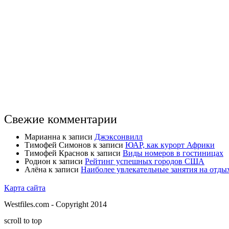
Свежие комментарии
Марианна
к записи
Джэксонвилл
Тимофей Симонов
к записи
ЮАР, как курорт Африки
Тимофей Краснов
к записи
Виды номеров в гостиницах
Родион
к записи
Рейтинг успешных городов США
Алёна
к записи
Наиболее увлекательные занятия на отды
Карта сайта
Westfiles.com - Copyright 2014
scroll to top