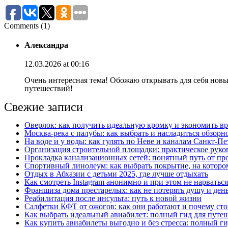
Comments (1)
Александра
12.03.2026 at 00:16
Очень интересная тема! Обожаю открывать для себя новые
путешествий!
Свежие записи
Оверлок: как получить идеальную кромку и экономить вр
Москва‑река с палубы: как выбрать и насладиться обзорн
На воде и у воды: как гулять по Неве и каналам Санкт‑П
Организация строительной площадки: практическое руков
Прокладка канализационных сетей: понятный путь от пр
Спортивный линолеум: как выбрать покрытие, на котором
Отдых в Абхазии с детьми 2025, где лучше отдыхать
Как смотреть Instagram анонимно и при этом не нарватьс
Франшиза дома престарелых: как не потерять душу и день
Реабилитация после инсульта: путь к новой жизни
Салфетки КФТ от ожогов: как они работают и почему сто
Как выбрать идеальный авиабилет: полный гид для путе
Как купить авиабилеты выгодно и без стресса: полный г