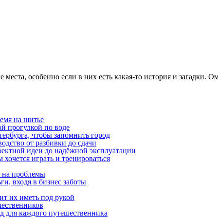
 места, особенно если в них есть какая-то история и загадки. О
емя на шитье
ой прогулкой по воде
етербурга, чтобы запомнить город
одство от разбивки до сдачи
оектной идеи до надёжной эксплуатации
 хочется играть и тренироваться
я на проблемы
ги, входя в бизнес заботы
ит их иметь под рукой
шественников
ид для каждого путешественника