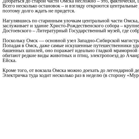
Добраться до старой части Омска несложно – это, фактически, 
Всего несколько остановок – и взгляду откроются центральные
поэтому долго ждать не придется.
Нагулявшись по старинным улочкам центральной части Омска,
заслуживает и здание Христо-Рождественского собора – крупне
Достоевского – Литературный Государственный музей, где соб
Поскольку Омск — основной узел Западно-Сибирской магистрал
Попадая в Омск, даже самые искушенные путешественники уди
башенных шпилей, оно поражает идеально гладкой мраморной 
обитают редкие виды животных и птиц, электропоезд до Ачаир
Ейска.
Кроме того, от вокзала Омска можно доехать до легендарной д
Электричка туда ходит несколько раз в неделю (в сторону «Мур