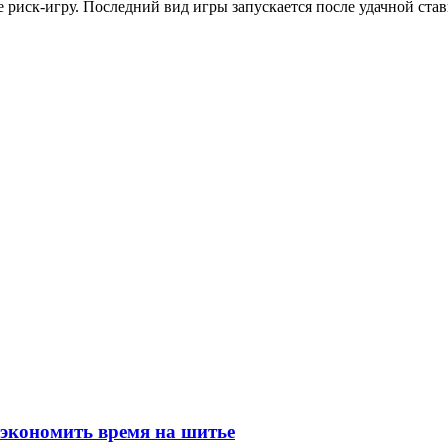
е риск-игру. Последний вид игры запускается после удачной став
 экономить время на шитье