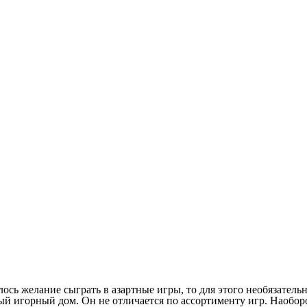
лось желание сыграть в азартные игры, то для этого необязатель
й игорный дом. Он не отличается по ассортименту игр. Наоборо