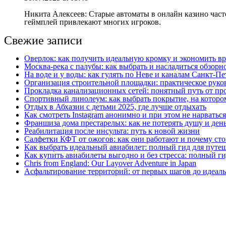
Никита Алексеев: Старые автоматы в онлайн казино част
геймплей привлекают многих игроков.
Свежие записи
Оверлок: как получить идеальную кромку и экономить вр
Москва‑река с палубы: как выбрать и насладиться обзорн
На воде и у воды: как гулять по Неве и каналам Санкт‑П
Организация строительной площадки: практическое руков
Прокладка канализационных сетей: понятный путь от пр
Спортивный линолеум: как выбрать покрытие, на котором
Отдых в Абхазии с детьми 2025, где лучше отдыхать
Как смотреть Instagram анонимно и при этом не нарватьс
Франшиза дома престарелых: как не потерять душу и день
Реабилитация после инсульта: путь к новой жизни
Салфетки КФТ от ожогов: как они работают и почему сто
Как выбрать идеальный авиабилет: полный гид для путе
Как купить авиабилеты выгодно и без стресса: полный г
Chris from England: Our Layover Adventure in Japan
Асфальтирование территорий: от первых шагов до идеаль