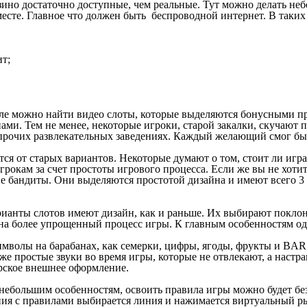
зино достаточно доступные, чем реальные. Тут можно делать неб
есте. Главное что должен быть беспроводной интернет. В таких
т;
ле можно найти видео слоты, которые выделяются бонусными 
ами. Тем не менее, некоторые игроки, старой закалки, скучают 
 и прочих развлекательных заведениях. Каждый желающий смог бы
ся от старых вариантов. Некоторые думают о том, стоит ли игра
рокам за счет простоты игрового процесса. Если же вы не хоти
е бандиты. Они выделяются простотой дизайна и имеют всего 3 б
ианты слотов имеют дизайн, как и раньше. Их выбирают поклонн
на более упрощенный процесс игры. К главным особенностям о
мволы на барабанах, как семерки, цифры, ягоды, фрукты и BAR
е простые звуки во время игры, которые не отвлекают, а настра
рское внешнее оформление.
небольшим особенностям, освоить правила игры можно будет без
ния с правилами выбирается линия и нажимается виртуальный 