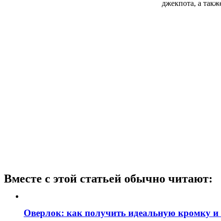
джекпота, а такж
Вместе с этой статьей обычно читают:
Оверлок: как получить идеальную кромку и