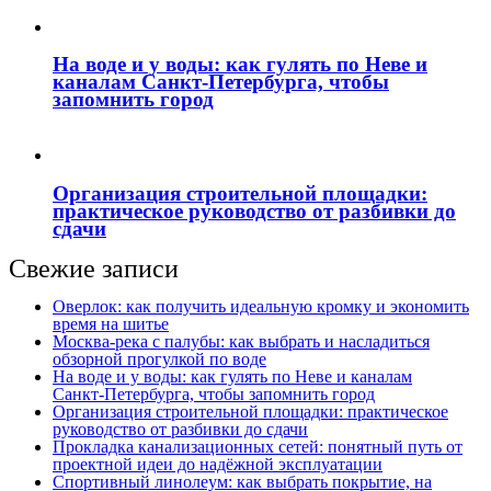
На воде и у воды: как гулять по Неве и
каналам Санкт‑Петербурга, чтобы
запомнить город
Организация строительной площадки:
практическое руководство от разбивки до
сдачи
Свежие записи
Оверлок: как получить идеальную кромку и экономить
время на шитье
Москва‑река с палубы: как выбрать и насладиться
обзорной прогулкой по воде
На воде и у воды: как гулять по Неве и каналам
Санкт‑Петербурга, чтобы запомнить город
Организация строительной площадки: практическое
руководство от разбивки до сдачи
Прокладка канализационных сетей: понятный путь от
проектной идеи до надёжной эксплуатации
Спортивный линолеум: как выбрать покрытие, на