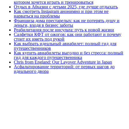
котором хочется играть и тренироваться
Отдых в Абхазии с детьми 2025, где лучше отдыхать
Как смотреть Instagram анонимно и при этом не
нарваться на проблемы
Франшиза дома престарелых: как не потерять душу и
деньги, входя в бизнес заботы
Реабилитация после инсульта: путь к новой жизни
Салфетки КФТ от ожогов: как они работают и почему
стоит их иметь под рукой
Как выбрать идеальный авиабилет: полный гид для
путешественников
Как купить авиабилеты выгодно и без стресса: полный
гид для каждого путешественника
Chris from England: Our Layover Adventure in Japan
Асфальтирование территорий: от первых шагов до
идеального двора