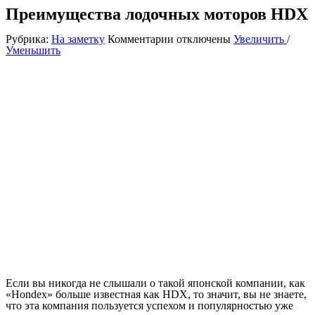
Преимущества лодочных моторов HDX
к
Рубрика:
На заметку
Комментарии
отключены
Увеличить
/
записи
Уменьшить
Преимущества
лодочных
моторов
HDX
Если вы никогда не слышали о такой японской компании, как
«Hondex» больше известная как HDX, то значит, вы не знаете,
что эта компания пользуется успехом и популярностью уже