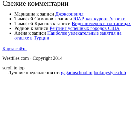
Свежие комментарии
Марианна
к записи
Джэксонвилл
Тимофей Симонов
к записи
ЮАР, как курорт Африки
Тимофей Краснов
к записи
Виды номеров в гостиницах
Родион
к записи
Рейтинг успешных городов США
Алёна
к записи
Наиболее увлекательные занятия на
отдыхе в Турции.
Карта сайта
Westfiles.com - Copyright 2014
scroll to top
Лучшие предложения от:
gagarinschool.ru
lookmystyle.club