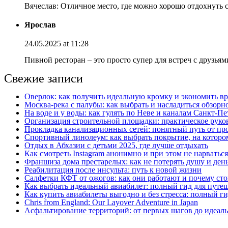
Вячеслав: Отличное место, где можно хорошо отдохнуть 
Ярослав
24.05.2025 at 11:28
Пивной ресторан – это просто супер для встреч с друзьям
Свежие записи
Оверлок: как получить идеальную кромку и экономить вр
Москва‑река с палубы: как выбрать и насладиться обзорн
На воде и у воды: как гулять по Неве и каналам Санкт‑П
Организация строительной площадки: практическое руков
Прокладка канализационных сетей: понятный путь от пр
Спортивный линолеум: как выбрать покрытие, на котором
Отдых в Абхазии с детьми 2025, где лучше отдыхать
Как смотреть Instagram анонимно и при этом не нарватьс
Франшиза дома престарелых: как не потерять душу и день
Реабилитация после инсульта: путь к новой жизни
Салфетки КФТ от ожогов: как они работают и почему сто
Как выбрать идеальный авиабилет: полный гид для путе
Как купить авиабилеты выгодно и без стресса: полный г
Chris from England: Our Layover Adventure in Japan
Асфальтирование территорий: от первых шагов до идеаль