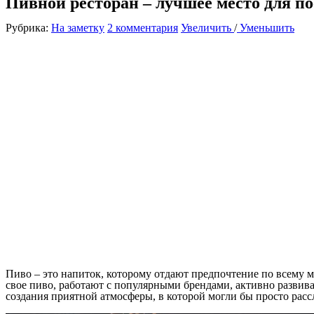
Пивной ресторан – лучшее место для п
Рубрика:
На заметку
2 комментария
Увеличить
/
Уменьшить
Пиво – это напиток, которому отдают предпочтение по всему 
свое пиво, работают с популярными брендами, активно развиваю
создания приятной атмосферы, в которой могли бы просто расс