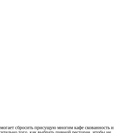
омогает сбросить присущую многим кафе скованность и
ительно того, как выбрать пивной ресторан, чтобы не