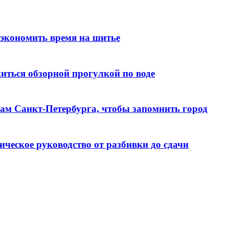
 экономить время на шитье
иться обзорной прогулкой по воде
алам Санкт‑Петербурга, чтобы запомнить город
ческое руководство от разбивки до сдачи