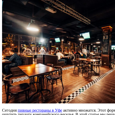
Сегодня
пивные рестораны в Уфе
активно множатся. Этот форм
ощутить теплоту компанейского веселья. В этой статье мы реш