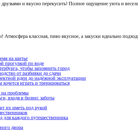
с друзьями и вкусно перекусить! Полное ощущение уюта и весель
и! Атмосфера классная, пиво вкусное, а закуски идеально подход
емя на шитье
ой прогулкой по воде
етербурга, чтобы запомнить город
одство от разбивки до сдачи
оектной идеи до надёжной эксплуатации
 хочется играть и тренироваться
я на проблемы
ги, входя в бизнес заботы
ит их иметь под рукой
шественников
ид для каждого путешественника
ного двора