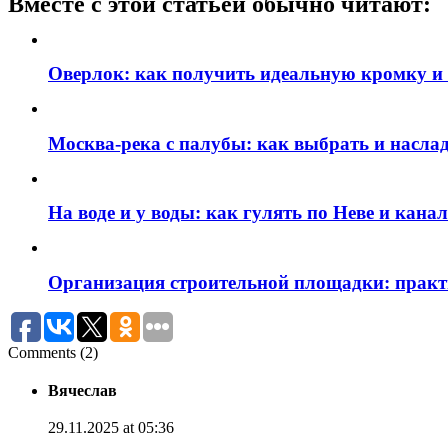
Вместе с этой статьей обычно читают:
Оверлок: как получить идеальную кромку и
Москва‑река с палубы: как выбрать и наслад
На воде и у воды: как гулять по Неве и кан
Организация строительной площадки: практи
Comments (2)
Вячеслав
29.11.2025 at 05:36