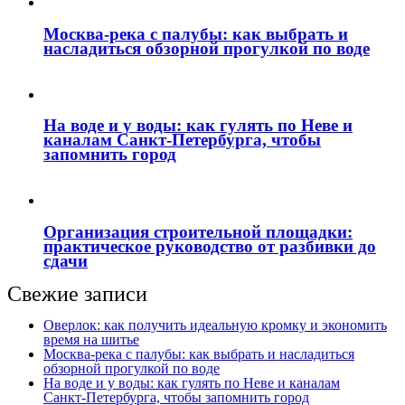
Москва‑река с палубы: как выбрать и
насладиться обзорной прогулкой по воде
На воде и у воды: как гулять по Неве и
каналам Санкт‑Петербурга, чтобы
запомнить город
Организация строительной площадки:
практическое руководство от разбивки до
сдачи
Свежие записи
Оверлок: как получить идеальную кромку и экономить
время на шитье
Москва‑река с палубы: как выбрать и насладиться
обзорной прогулкой по воде
На воде и у воды: как гулять по Неве и каналам
Санкт‑Петербурга, чтобы запомнить город