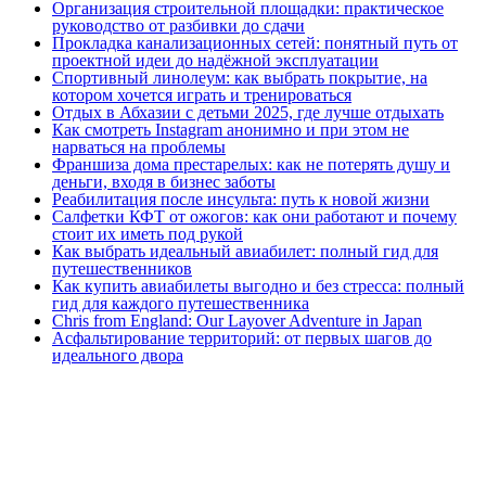
Организация строительной площадки: практическое
руководство от разбивки до сдачи
Прокладка канализационных сетей: понятный путь от
проектной идеи до надёжной эксплуатации
Спортивный линолеум: как выбрать покрытие, на
котором хочется играть и тренироваться
Отдых в Абхазии с детьми 2025, где лучше отдыхать
Как смотреть Instagram анонимно и при этом не
нарваться на проблемы
Франшиза дома престарелых: как не потерять душу и
деньги, входя в бизнес заботы
Реабилитация после инсульта: путь к новой жизни
Салфетки КФТ от ожогов: как они работают и почему
стоит их иметь под рукой
Как выбрать идеальный авиабилет: полный гид для
путешественников
Как купить авиабилеты выгодно и без стресса: полный
гид для каждого путешественника
Chris from England: Our Layover Adventure in Japan
Асфальтирование территорий: от первых шагов до
идеального двора